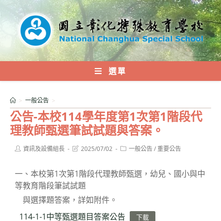
跳
轉
至
主
要
內
選單
容
>
一般公告
>
公告-本校114學年度第1次第1階段代
理教師甄選筆試試題與答案。
Post
Post
Post
資訊及設備組長
2025/07/02
一般公告
/
重要公告
author:
last
category:
modified:
一、本校第1次第1階段代理教師甄選，幼兒、國小與中
等教育階段筆試試題
與選擇題答案，詳如附件。
114-1-1中等甄選題目答案公告
下載