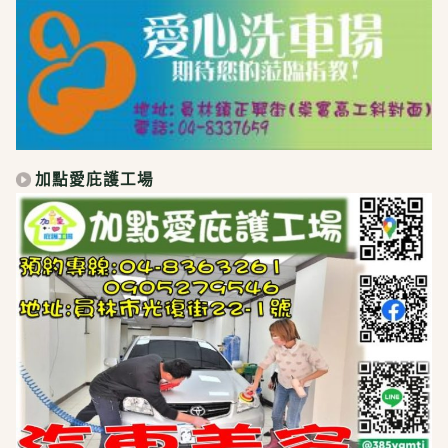
加點愛庇護工場