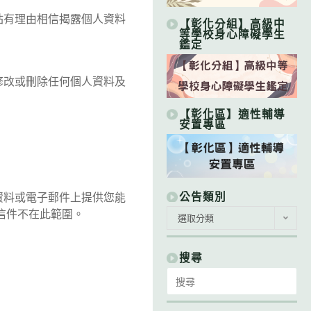
站有理由相信揭露個人資料
【彰化分組】高級中
等學校身心障礙學生
鑑定
改或刪除任何個人資料及
【彰化區】適性輔導
安置專區
公告類別
資料或電子郵件上提供您能
公
信件不在此範圍。
選取分類
告
類
別
搜尋
Search
for: