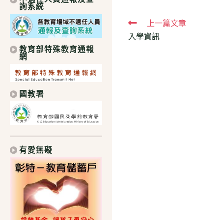
詢系統
Read
上一篇文章
入學資訊
more
教育部特殊教育通報
articles
網
國教署
有愛無礙