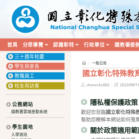
跳
轉
至
主
要
內
首頁
分眾導覽
認識彰特
行政單位
國教署委
:::
容
三十週年校慶
>
一般公告
>
學生與家長
國立彰化特殊教
教職員工
Post
Post
校友與訪客
chsmrchc002
2023/09/1
author:
last
modified:
隱私權保護政策
公務網站
國教署雲端差勤系統
歡迎您蒞臨
國立彰化特殊
幫助您瞭解本網站如何蒐
學生園地
關於政策適用範
入學資訊