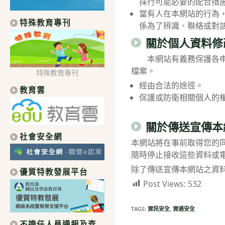
採行可能必要的配合措
當有人在本網站的行為
特殊教育專刊
係為了辨識、聯絡或對
關於個人資料修
本網站有義務保護各申請
檔案。
特殊教育專刊
經由合法的途徑。
教育雲
保護或防衛相關個人的
關於傳送宣傳本
社會安全網
本網站將在事前取得您的
隨時停止接收這些資料或
除了傳送宣傳本網站之資
優質特教發展平台
Post Views:
532
TAGS:
資訊安全
,
資通安全
不適任人員通報及查