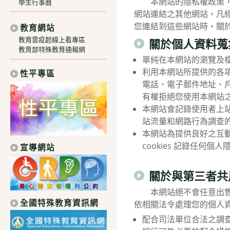
本網站的隱私權政策，適
學生行事曆
網站連結之其他網站，凡
您連結到這些網站時，關
教育網站
教育雲疫起線上看專區
關於個人資料蒐
教育部特殊教育通報網
單純在本網站的瀏覽及
利用本網站所提供的各
性平專區
電話、電子郵件地址、
有權拒絕您使用本網站
本網站會記錄使用者上站
站流量和網路行為調查
本網站為提供良好之互動
cookies 記錄任何個
宣導網站
關於與第三者共
本網站絕不會任意出售、
全國特殊教育資訊網
依相關法令處理您的個人
配合司法單位合法之調