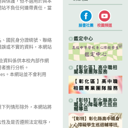
與保護，但不適用於與本
網站不負任何連帶責任，當
臉書社團
校園頻道
鑑定中心
名、國民身分證統號、聯絡
錯誤或不實的資料，本網站
這些資料係供本校內部作網
【彰化區】高中職相
用者進行分析。
關專業團隊服務
ies。本網站並不會利用
【彰特】彰化縣高中
職身心障礙學生巡迴
下列情形除外，本網站將
輔導班
法性及是否遵照法定程序，