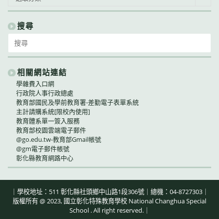
告
類
別
搜尋
Search
for:
相關網站連結
學雜費入口網
行政院人事行政總處
教育部國民及學前教育署-差勤電子表單系統
主計請購系統[限校內使用]
教育體系單一簽入服務
教育部校園雲端電子郵件
@go.edu.tw-教育部Gmail帳號
@gm電子郵件帳號
彰化縣教育網路中心
｜學校地址：511 彰化縣社頭鄉中山路1段306號｜總機：04-8727303｜
版權所有 @ 2023, 國立彰化特殊教育學校 National Changhua Special
School . All right reserved.｜