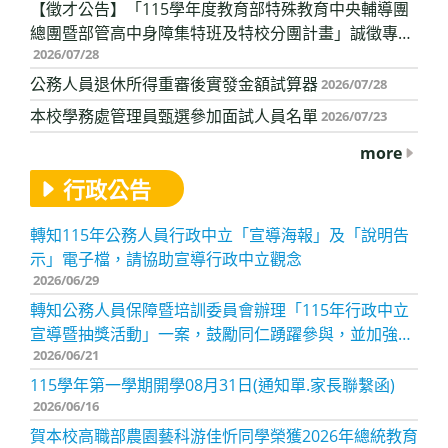
【徵才公告】「115學年度教育部特殊教育中央輔導團
總團暨部管高中身障集特班及特校分團計畫」誠徵專案
2026/07/28
助理一名
公務人員退休所得重審後實發金額試算器
2026/07/28
本校學務處管理員甄選參加面試人員名單
2026/07/23
more
行政公告
轉知115年公務人員行政中立「宣導海報」及「說明告
示」電子檔，請協助宣導行政中立觀念
2026/06/29
轉知公務人員保障暨培訓委員會辦理「115年行政中立
宣導暨抽獎活動」一案，鼓勵同仁踴躍參與，並加強宣
2026/06/21
導公務人員行政中立
115學年第一學期開學08月31日(通知單.家長聯繫函)
2026/06/16
賀本校高職部農園藝科游佳忻同學榮獲2026年總統教育