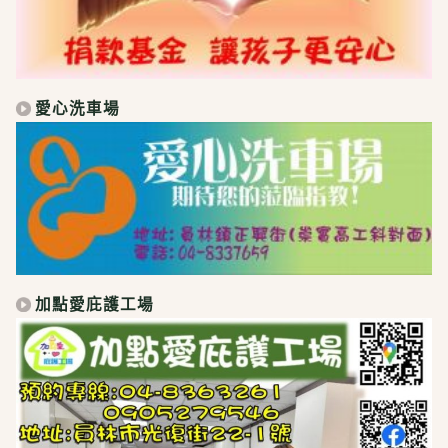
愛心洗車場
加點愛庇護工場