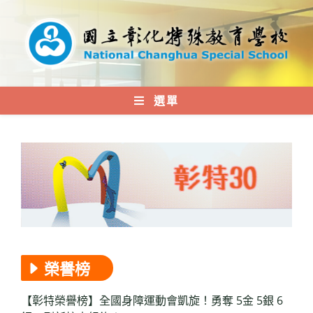
跳
轉
至
主
要
內
選單
容
榮譽榜
【彰特榮譽榜】全國身障運動會凱旋！勇奪 5金 5銀 6