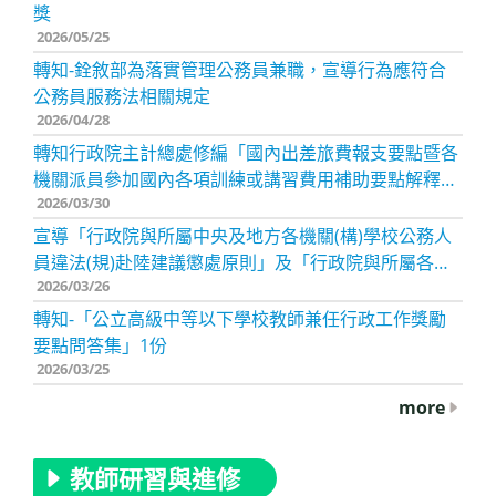
獎
2026/05/25
轉知-銓敘部為落實管理公務員兼職，宣導行為應符合
公務員服務法相關規定
2026/04/28
轉知行政院主計總處修編「國內出差旅費報支要點暨各
機關派員參加國內各項訓練或講習費用補助要點解釋彙
2026/03/30
編」
宣導「行政院與所屬中央及地方各機關(構)學校公務人
員違法(規)赴陸建議懲處原則」及「行政院與所屬各機
2026/03/26
關（構）學校公務人員違規赴港澳建議懲處原則」，自
115年7月1日生效，轉知相關事項Q&A
轉知-「公立高級中等以下學校教師兼任行政工作獎勵
要點問答集」1份
2026/03/25
more
教師研習與進修