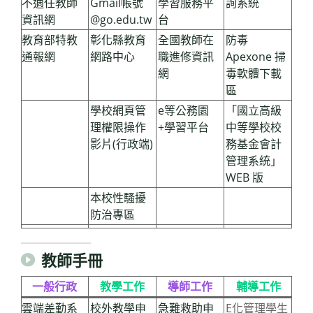
不適任教師
Gmail帳號
學習服務平
詢系統
資訊網
@go.edu.tw
台
教育部特教
彰化縣教育
全國教師在
防毒
通報網
網路中心
職進修資訊
Apexone 掃
網
毒軟體下載
區
學校網頁管
e等公務園
「國立高級
理權限操作
+學習平台
中等學校校
影片(行政端)
務基金會計
管理系統」
WEB 版
本校性騷擾
防治專區
教師手冊
一般行政
教學工作
導師工作
輔導工作
雲端差勤系
校外教學申
急難救助申
E化管理學生