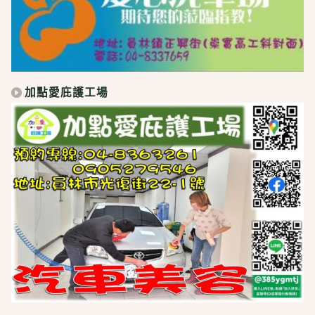
加點愛庇護工場