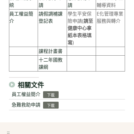
統
請
請
輔導資料
員工權益簡
請假調補課
學生平安保
E化管理專業
介
登記表
險申請(
請至
服務與轉介
健康中心拿
紙本表格填
寫
)
課程計畫書
十二年國教
課綱
相關文件
員工權益簡介
下載
急難救助申請
下載
:::