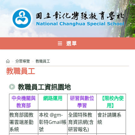
跳
轉
至
主
要
內
選單
容
>
分眾導覽
>
教職員工
教職員工
教職員工資訊園地
中央機關與
網路運用
研習與數位
【限校內使
教育部
學習
用】
教育部國教
本校 @gm-
全國特殊教
會計請購系
署雲端差勤
彰特Gmail帳
育資訊網(含
統
系統
號
研習報名)