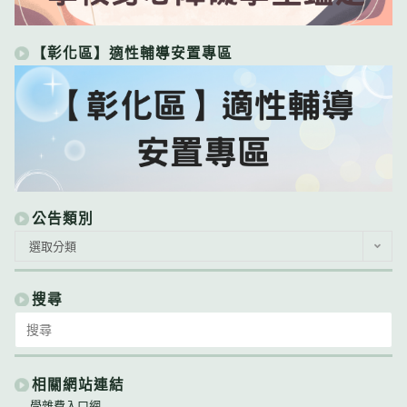
【彰化區】適性輔導安置專區
公告類別
公
選取分類
告
類
別
搜尋
Search
for:
相關網站連結
學雜費入口網