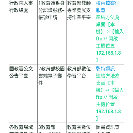
行政院人事
1教育體系身
教育部教師
校內檔案伺
行政總處
分認證服務–
專業發展支
服器
帳號申請
持作業平臺
連結方法為
桌面【本
機】->【輸入
ftp
:// 開啟
主機位置
192.168.1.8
】
國教署公文
2教育部校園
教育部數位
彰特週訊
公告平臺
雲端電子郵
學習平台
連結方法為
件
桌面【本
機】->【輸入
ftp
:// 開啟
主機位置
192.168.1.8
】
各教育場域
3教育部
教育雲數位
圖書資訊查