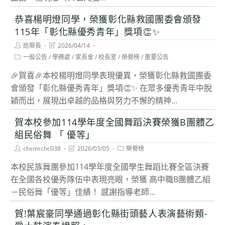
恭喜楊明燈同學，榮獲彰化縣救國團委會頒發
115年「彰化縣優秀青年」獎項👏✨
Post
Post
巡察長
2026/04/14
author:
last
Post
一般公告
/
學務處
/
家長會
/
校長室
/
榮譽榜
/
重要公告
modified:
category:
🎉賀喜🎉本校楊明燈同學表現優異，榮獲彰化縣救國團委
會頒發「彰化縣優秀青年」獎項👏✨ 在眾多優秀青年中脫
穎而出，展現出卓越的品格與努力不懈的精神...
賀本校參加114學年度全國舞蹈決賽榮獲B團體乙
組民俗舞 「 優等」
Post
Post
Post
chsmrchc038
2026/03/05
榮譽榜
author:
last
category:
modified:
本校民族舞團參加114學年度全國學生舞蹈比賽全區決賽
在全國各校優秀隊伍中表現亮眼，榮獲 高中職B團體乙組
－民俗舞「優等」佳績！ 感謝指導老師...
賀!葉宸豪同學通過彰化縣街頭藝人表演藝術類-