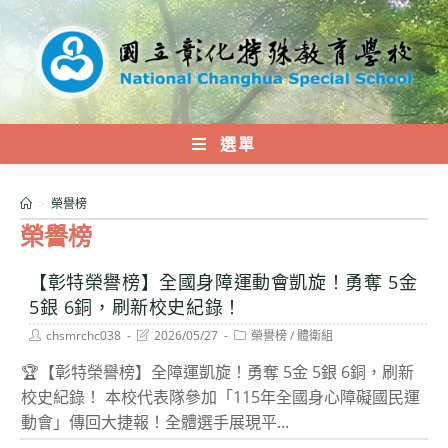
跳
轉
至
主
要
內
選單
容
>
榮譽榜
榮譽榜
【彰特榮譽榜】全國身障運動會凱旋！勇奪 5金
5銀 6銅，刷新校史紀錄！
Post
Post
Post
chsmrchc038
2026/05/27
榮譽榜
/
體衛組
author:
last
category:
modified:
🏆【彰特榮譽榜】全障運凱旋！勇奪 5金 5銀 6銅，刷新
校史紀錄！ 本校代表隊參加「115年全國身心障礙國民運
動會」傳回大捷報！全體選手展現平...