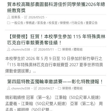
賀本校高職部農園藝科游佳忻同學榮獲2026年總
統教育獎
Post
Post
巡察長
2026/05/25
author:
last
Post
一般公告
/
學務處
/
家長會
/
校長室
/
榮譽榜
/
行政公告
/
重要公告
modified:
category:
【榮譽榜】狂賀！本校學生參加 115 年特殊奧林
匹克自行車競賽勇奪佳績！
Post
Post
Post
chsmrchc038
2026/05/11
榮譽榜
/
體衛組
author:
last
category:
modified:
本校學生於 2026 年 5 月 9 日至 10 日參加於新竹舉行之
「115 年特殊奧林匹克自行車競賽暨 2027 夏季世界特奧
運動會選拔賽」...
第四屆特教盃獨輪車邀請賽——彰化特教捷報！
Post
Post
Post
chsmrchc038
2026/04/27
榮譽榜
/
體衛組
author:
last
category:
modified:
精彩戰績榜 ​冠軍（第一名） ​江秉翰（50公尺單人競速） ​
孟慶羲、江秉翰（50公尺雙人競速） 亞軍（第二名） ​周
孟昌、楊明燈（50公尺雙...