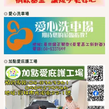
愛心洗車場
加點愛庇護工場