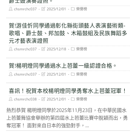
爵士鼓演奏證照。
Post
Post
Post
chsmrchc037
2025/12/01
榮譽榜
author:
last
category:
modified:
賀!游佳忻同學通過彰化縣街頭藝人表演藝術類-
歌唱、爵士鼓、邦加鼓、木箱鼓組及民族舞蹈多
元才藝表演證照
Post
Post
Post
chsmrchc037
2025/12/18
榮譽榜
author:
last
category:
modified:
賀!楊明燈同學通過水上芭蕾一級認證合格。
Post
Post
Post
chsmrchc037
2025/12/01
榮譽榜
author:
last
category:
modified:
喜訊！祝賀本校楊明燈同學勇奪水上芭蕾冠軍！
Post
Post
Post
chsmrchc038
2025/12/01
榮譽榜
author:
last
category:
modified:
熱烈恭賀 楊明燈同學於2025年11月23日，在中華民國水
上芭蕾舞協會舉辦的第四屆水上芭蕾比賽中脫穎而出，勇
奪冠軍！ 面對來自日本的強勁對手，...