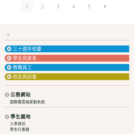
1
2
3
4
5
Go to the n
:::
三十週年校慶
學生與家長
教職員工
校友與訪客
公務網站
國教署雲端差勤系統
學生園地
入學資訊
學生行事曆