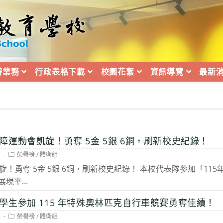
辦業務
行政表格下載
校園花絮
資訊導覽
最新
運動會凱旋！勇奪 5金 5銀 6銅，刷新校史紀錄！
Post
7
榮譽榜
/
體衛組
category:
旋！勇奪 5金 5銀 6銅，刷新校史紀錄！ 本校代表隊參加「11
現平...
學生參加 115 年特殊奧林匹克自行車競賽勇奪佳績！
Post
1
榮譽榜
/
體衛組