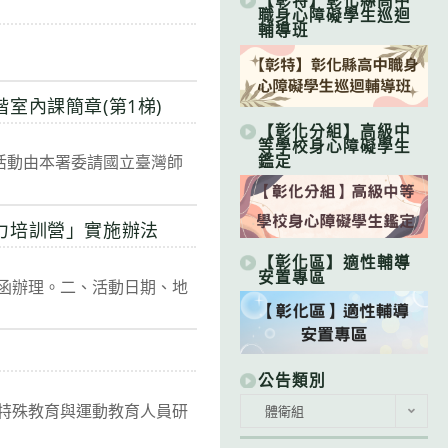
【彰特】彰化縣高中
職身心障礙學生巡迴
輔導班
室內課簡章(第1梯)
【彰化分組】高級中
等學校身心障礙學生
鑑定
研習活動由本署委請國立臺灣師
力培訓營」實施辦法
【彰化區】適性輔導
安置專區
4號函辦理。二、活動日期、地
公告類別
公
鼓勵特殊教育與運動教育人員研
體衛組
告
類