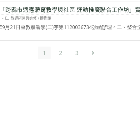
「跨縣市適應體育教學與社區 運動推廣聯合工作坊」
Post
7
教師研習與進修
/
體衛組
category:
9月21日臺教體署學(二)字第1120036734號函辦理。二、
1
2
3
Go to the next pa