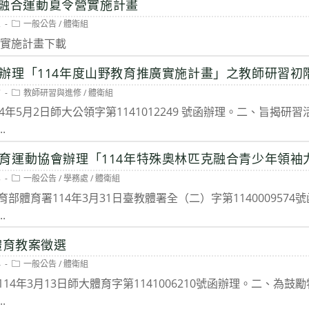
特奧融合運動夏令營實施計畫
Post
2
一般公告
/
體衛組
category:
營實施計畫下載
辦理「114年度山野教育推廣實施計畫」之教師研習初階
Post
7
教師研習與進修
/
體衛組
category:
4年5月2日師大公領字第1141012249 號函辦理。二、旨揭
.
育運動協會辦理「114年特殊奧林匹克融合青少年領袖
Post
8
一般公告
/
學務處
/
體衛組
category:
部體育署114年3月31日臺教體署全（二）字第114000957
.
體育教案徵選
Post
4
一般公告
/
體衛組
category:
14年3月13日師大體育字第1141006210號函辦理。二、為
.