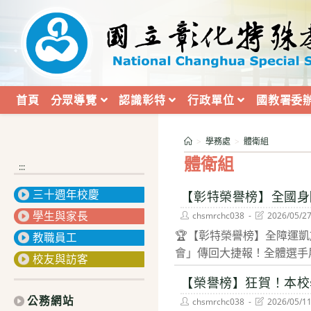
跳
轉
至
主
要
內
首頁
分眾導覽
認識彰特
行政單位
國教署委
容
>
學務處
>
體衛組
體衛組
:::
三十週年校慶
【彰特榮譽榜】全國身障
學生與家長
Post
Post
chsmrchc038
2026/05/2
author:
last
🏆【彰特榮譽榜】全障運凱
modified:
教職員工
會」傳回大捷報！全體選手展
校友與訪客
【榮譽榜】狂賀！本校
公務網站
Post
Post
chsmrchc038
2026/05/1