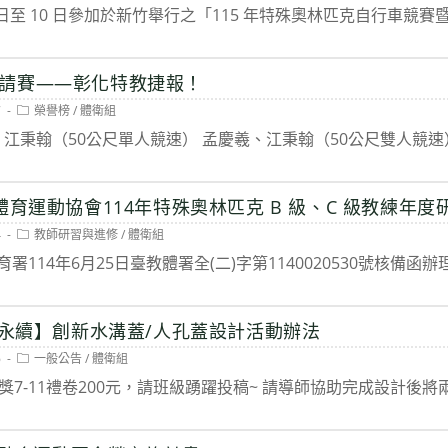
category:
月 9 日至 10 日參加於新竹舉行之「115 年特殊奧林匹克自行車競賽
請賽——彰化特教捷報！
Post
7
榮譽榜
/
體衛組
category:
 ​江秉翰（50公尺單人競速） ​孟慶羲、江秉翰（50公尺雙人競速
體育運動協會114年特殊奧林匹克 B 級、C 級教練年度研
Post
4
教師研習與進修
/
體衛組
category:
114年6月25日臺教體署全(二)字第1140020530號核備函辦
蓋永續】創新水溝蓋/人孔蓋設計活動辦法
Post
6
一般公告
/
體衛組
category:
獎7-11禮卷200元，請班級踴躍投稿~ 請導師協助完成設計後