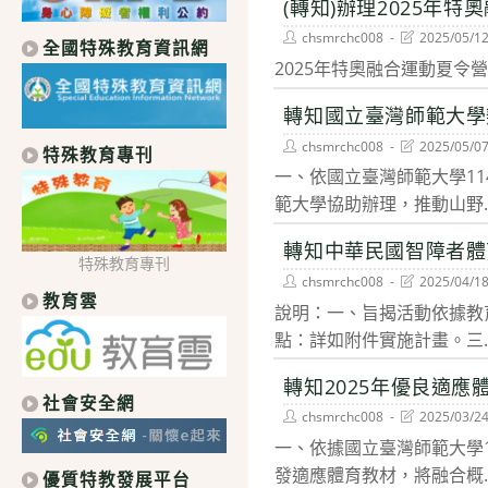
(轉知)辦理2025年
Post
Post
chsmrchc008
2025/05/1
全國特殊教育資訊網
author:
last
2025年特奧融合運動夏令
modified:
轉知國立臺灣師範大學
Post
Post
chsmrchc008
2025/05/0
特殊教育專刊
author:
last
一、依國立臺灣師範大學11
modified:
範大學協助辦理，推動山野..
轉知中華民國智障者體
特殊教育專刊
Post
Post
chsmrchc008
2025/04/1
author:
last
教育雲
說明：一、旨揭活動依據教育
modified:
點：詳如附件實施計畫。三..
轉知2025年優良適應
社會安全網
Post
Post
chsmrchc008
2025/03/2
author:
last
一、依據國立臺灣師範大學1
modified:
發適應體育教材，將融合概..
優質特教發展平台