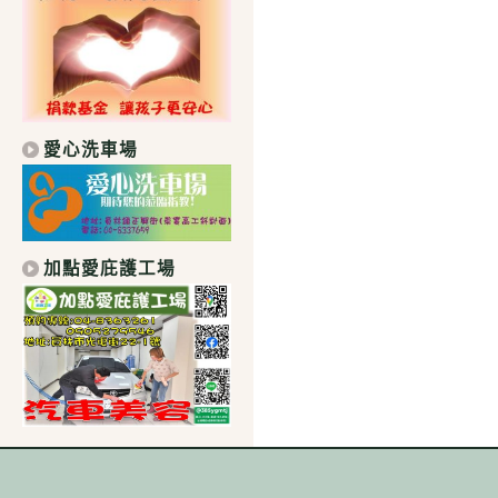
愛心洗車場
加點愛庇護工場
｜學校地址：511 彰化縣社頭鄉中山路1段306號｜總機：04