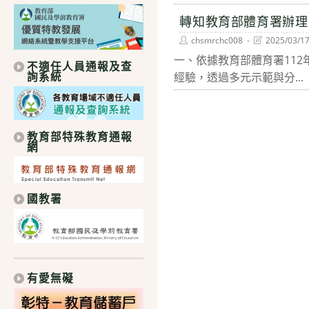
轉知教育部體育署辦理
Post
Post
chsmrchc008
2025/03/1
author:
last
一、依據教育部體育署112年
modified:
不適任人員通報及查
詢系統
經驗，透過多元示範與分...
教育部特殊教育通報
網
國教署
有愛無礙