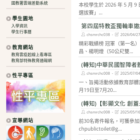
author:
last
國教署雲端差勤系統
本校學生於 2026 年 5 
modified:
選拔賽」...
學生園地
第四屆特教盃獨輪車邀
入學資訊
學生行事曆
Post
Post
chsmrchc038
2026/04/2
author:
last
精彩戰績榜 ​冠軍（第一名）
modified:
教育網站
昌、楊明燈（50公尺雙...
教育雲疫起線上看專區
教育部特殊教育通報網
(轉知)中華民國智障者
Post
Post
chsmrchc008
2025/07/0
性平專區
author:
last
一、旨揭活動依據教育部體育署
modified:
月19日至7月20...
(轉知)【彰顯文化 創
Post
Post
chsmrchc008
2025/05/1
author:
last
宣導網站
前30名寄件報名，可獲參加
modified:
chpublictoilet@g...