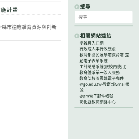
別
搜尋
實施計畫
Search
for:
整合全縣市適應體育資源與創新
相關網站連結
學雜費入口網
行政院人事行政總處
ge
教育部國民及學前教育署-差
勤電子表單系統
主計請購系統[限校內使用]
教育體系單一簽入服務
教育部校園雲端電子郵件
@go.edu.tw-教育部Gmail帳
號
@gm電子郵件帳號
彰化縣教育網路中心