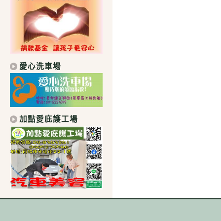
愛心洗車場
加點愛庇護工場
｜學校地址：511 彰化縣社頭鄉中山路1段306號｜總機：04