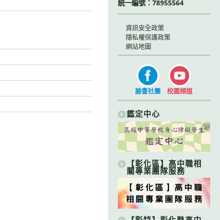
統一編號：78955564
資訊安全政策
隱私權保護政策
網站地圖
臉書社團
校園頻道
鑑定中心
【彰化區】高中職相
關專業團隊服務