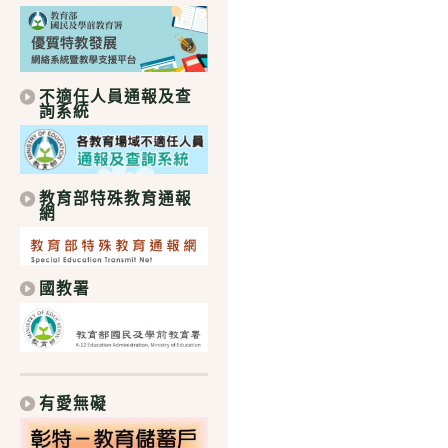
不適任人員通報及查
詢系統
教育部特殊教育通報
網
國教署
有愛無礙