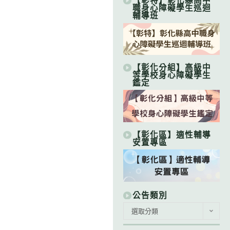
【彰特】彰化縣高中
職身心障礙學生巡迴
輔導班
【彰化分組】高級中
等學校身心障礙學生
鑑定
【彰化區】適性輔導
安置專區
公告類別
公
選取分類
告
類