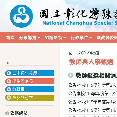
跳
轉
至
主
要
內
首頁
分眾導覽
認識彰特
行政單位
國教署委
容
>
教師與人事甄選
教師與人事甄選
:::
三十週年校慶
教師甄選相關消
學生與家長
公告-本校115學年度第
教職員工
公告本校115學年度第1次
校友與訪客
公告-本校115學年度第1
公告-本校115學年度第
公務網站