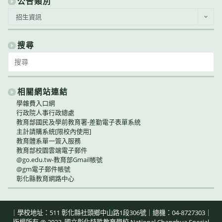
公告類別
公
招生資訊
告
類
別
搜尋
Search
for:
相關網站連結
學雜費入口網
行政院人事行政總處
教育部國民及學前教育署-差勤電子表單系統
主計請購系統[限校內使用]
教育體系單一簽入服務
教育部校園雲端電子郵件
@go.edu.tw-教育部Gmail帳號
@gm電子郵件帳號
彰化縣教育網路中心
｜學校地址：511 彰化縣社頭鄉中山路1段306號｜總機：04-8727303｜