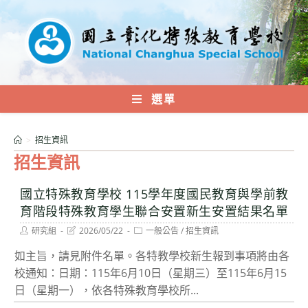
跳
轉
至
主
要
內
選單
容
>
招生資訊
招生資訊
國立特殊教育學校 115學年度國民教育與學前教
育階段特殊教育學生聯合安置新生安置結果名單
Post
Post
Post
研究組
2026/05/22
一般公告
/
招生資訊
author:
last
category:
modified:
如主旨，請見附件名單。各特教學校新生報到事項將由各
校通知：日期：115年6月10日（星期三）至115年6月15
日（星期一），依各特殊教育學校所...