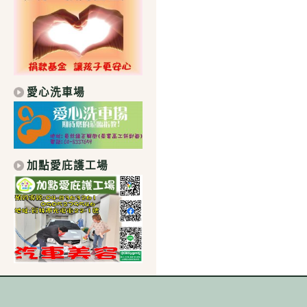
愛心洗車場
加點愛庇護工場
｜學校地址：511 彰化縣社頭鄉中山路1段306號｜總機：04