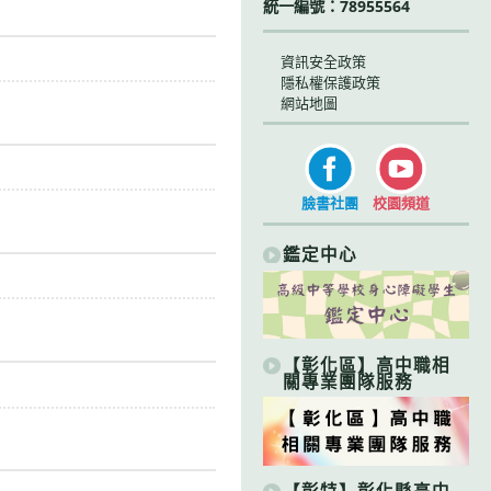
統一編號：78955564
資訊安全政策
隱私權保護政策
網站地圖
臉書社團
校園頻道
鑑定中心
【彰化區】高中職相
關專業團隊服務