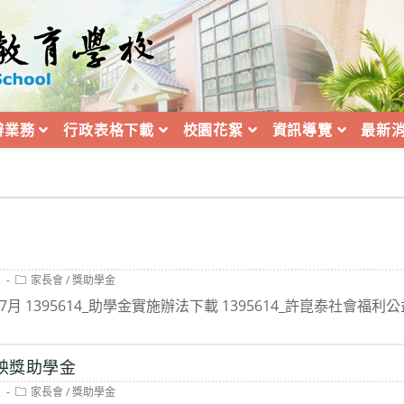
辦業務
行政表格下載
校園花絮
資訊導覽
最新
Post
2
家長會
/
獎助學金
category:
7月 1395614_助學金實施辦法下載 1395614_許崑泰社會福利公
育秧獎助學金
Post
2
家長會
/
獎助學金