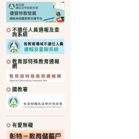
不適任人員通報及查
詢系統
教育部特殊教育通報
網
國教署
有愛無礙