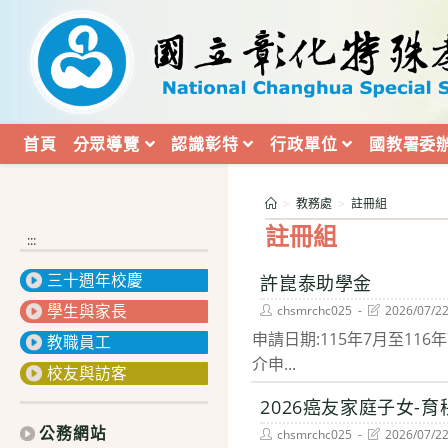
跳
轉
至
主
要
內
首頁
分眾導覽
認識彰特
行政單位
國教署委
容
>
教務處
>
註冊組
註冊組
:::
三十週年校慶
許崑泰助學金
學生與家長
Post
Post
chsmrchc025
2026/07/2
author:
last
申請日期:115年7月至116年
modified:
教職員工
介申...
校友與訪客
2026癌友家庭子女-
公務網站
Post
Post
chsmrchc025
2026/07/2