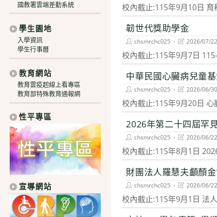
author:
last
國教署雲端差勤系統
校內截止:115年9月10日
modified:
韌世代獎助學金
學生園地
入學資訊
Post
Post
chsmrchc025
2026/07/2
author:
last
學生行事曆
校內截止:115年9月7日 1
modified:
教育網站
中華民國心臟病兒童基
教育雲疫起線上看專區
Post
Post
chsmrchc025
2026/06/3
教育部特殊教育通報網
author:
last
校內截止:115年9月20
modified:
性平專區
2026年第二十四屆
Post
Post
chsmrchc025
2026/06/2
author:
last
校內截止:115年8月1日 
modified:
財團法人羅慧夫顱顏金
Post
Post
宣導網站
chsmrchc025
2026/06/2
author:
last
校內截止:115年9月1日 
modified: