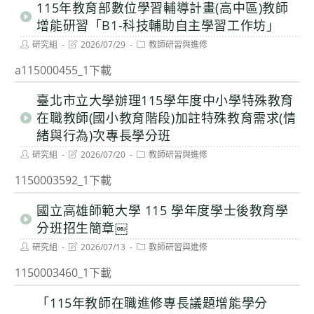
115年教育部數位學習輔導計畫(高中區)教師
增能研習「B1-科技輔助自主學習工作坊」
Post
Post
Post
研究組
2026/07/29
教師研習與進修
author:
last
category:
modified:
a115000455_1下載
臺北市立大學辦理115學年度中小學特殊教育
在職教師(國小教育階段)加註特殊教育需求(情
緒與行為)次專長學分班
Post
Post
Post
研究組
2026/07/20
教師研習與進修
author:
last
category:
modified:
1150003592_1下載
國立高雄師範大學 115 學年度學士後教育學
分班招生簡章￼
Post
Post
Post
研究組
2026/07/13
教師研習與進修
author:
last
category:
modified:
1150003460_1下載
「115年教師在職進修專長議題增能學分