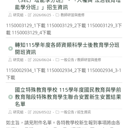
（SEL）增能學分班』、『人權與 法治教育增
能學分班』」招生資訊
Post
Post
Post
研究組
2026/06/25
教師研習與進修
author:
last
category:
modified:
1150003129_1下載 1150003129_2下載 1150003129_3下
載 1150003129_4下載
轉知115學年度各師資類科學士後教育學分班
開班資訊
Post
Post
Post
研究組
2026/06/24
一般公告
/
教師研習與進修
author:
last
category:
modified:
1150002934_1下載 1150002934_2下載 1150002934_3-1
下載
國立特殊教育學校 115學年度國民教育與學前
教育階段特殊教育學生聯合安置新生安置結果
名單
Post
Post
Post
研究組
2026/05/22
一般公告
/
招生資訊
author:
last
category:
modified:
如主旨，請見附件名單。各特教學校新生報到事項將由各