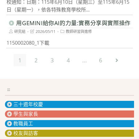
校通知：日期：115年6月10日（星期三）至115年6月15
日（星期一），依各特殊教育學校所...
用GEMINI給你AI的力量:實務分享與實際操作
Post
Post
Post
研究組
2026/05/11
教師研習與進修
author:
last
category:
modified:
1150002080_1下載
1
2
3
4
...
6
Go to th
:::
三十週年校慶
學生與家長
教職員工
校友與訪客