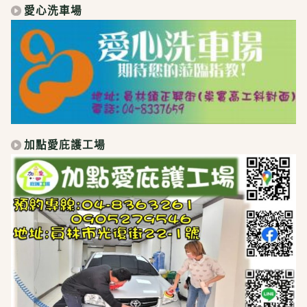
愛心洗車場
加點愛庇護工場