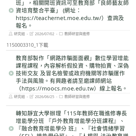
班」，相關開班資訊可至教育部「良師藝友師
資培育整合平臺」 (網址：
https://teachernet.moe.edu.tw/）查詢及
報名。
Post
Post
Post
研究組
2026/07/02
教師研習與進修
author:
last
category:
modified:
1150003310_1下載
教育部製作「網路詐騙面面觀」數位學習增能
課程課程，內容解析假投資、購物拍賣、深偽
技術交友 及冒名檢警或政府機關等詐騙運作
手法與風險。有興趣者請至磨課師網站
（https://moocs.moe.edu.tw）線上報名。
Post
Post
Post
研究組
2026/06/25
教師研習與進修
author:
last
category:
modified:
轉知靜宜大學辦理「115年教師在職進修專長
增能學分班 『戶外教育增能學分班課程』、
『融合教育增能學分 班』、『社會情緒學習