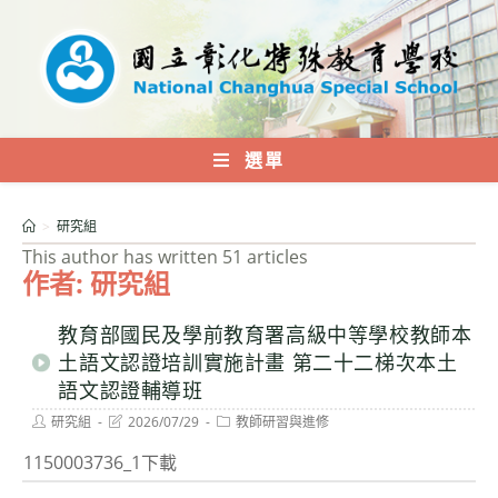
跳
轉
至
主
要
內
選單
容
>
研究組
This author has written 51 articles
作者:
研究組
教育部國民及學前教育署高級中等學校教師本
土語文認證培訓實施計畫 第二十二梯次本土
語文認證輔導班
Post
Post
Post
研究組
2026/07/29
教師研習與進修
author:
last
category:
modified:
1150003736_1下載