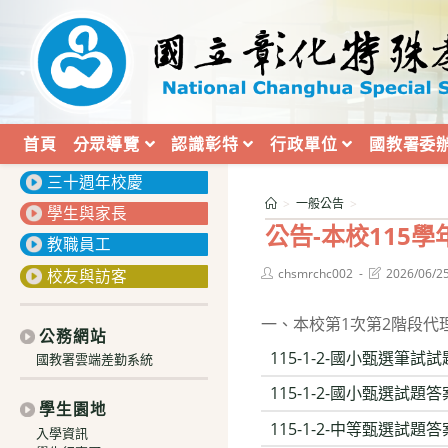
跳
轉
至
主
要
內
首頁
分眾導覽
認識彰特
行政單位
國教署委
:::
容
三十週年校慶
>
一般公告
>
學生與家長
公告-本校115
教職員工
Post
Post
校友與訪客
chsmrchc002
2026/06/2
author:
last
modified:
一、本校第1次第2階段
公務網站
115-1-2-國小甄選筆試試
國教署雲端差勤系統
115-1-2-國小甄選試題答案
學生園地
115-1-2-中等甄選試題答案
入學資訊