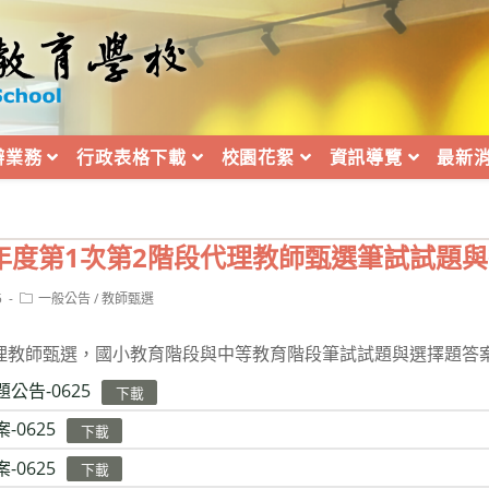
辦業務
行政表格下載
校園花絮
資訊導覽
最新
學年度第1次第2階段代理教師甄選筆試試題
Post
5
一般公告
/
教師甄選
category:
代理教師甄選，國小教育階段與中等教育階段筆試試題與選擇題答
題公告-0625
下載
-0625
下載
-0625
下載