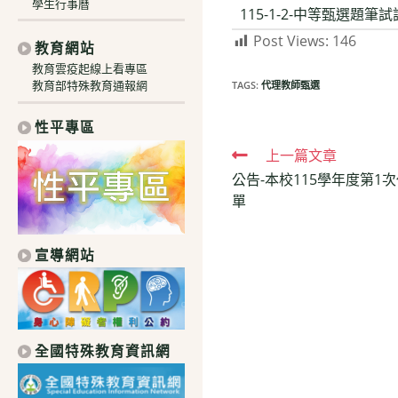
學生行事曆
115-1-2-中等甄選題筆試
Post Views:
146
教育網站
教育雲疫起線上看專區
教育部特殊教育通報網
TAGS:
代理教師甄選
性平專區
Read
上一篇文章
公告-本校115學年度第1
more
單
articles
宣導網站
全國特殊教育資訊網