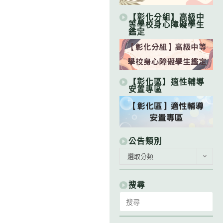
【彰化分組】高級中
等學校身心障礙學生
鑑定
【彰化區】適性輔導
安置專區
公告類別
公
選取分類
告
類
別
搜尋
Search
for: