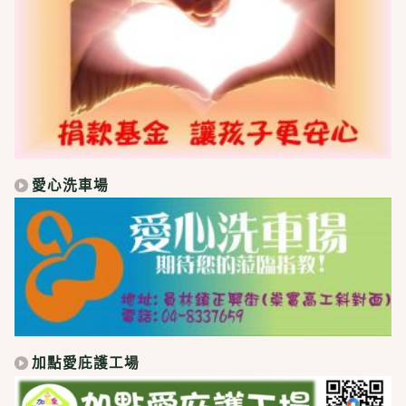
愛心洗車場
加點愛庇護工場