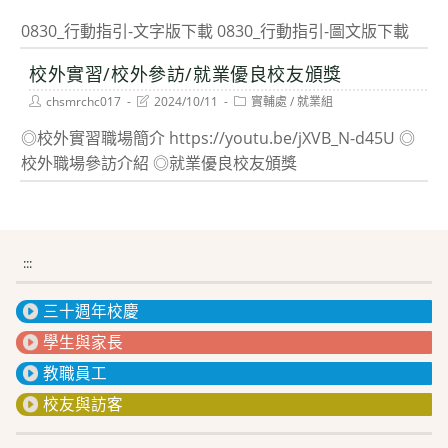
author:
last
category:
modified:
0830_行動指引-文字版下載 0830_行動指引-圖文版下載
校外實習/校外參訪/就業優良校友頒獎
Post
Post
Post
chsmrchc017
2024/10/11
實輔處
/
就業組
author:
last
category:
modified:
◎校外實習職場簡介 https://youtu.be/jXVB_N-d45U ◎
校外職場參訪介紹 ◎就業優良校友頒獎
:::
三十週年校慶
學生與家長
教職員工
校友與訪客