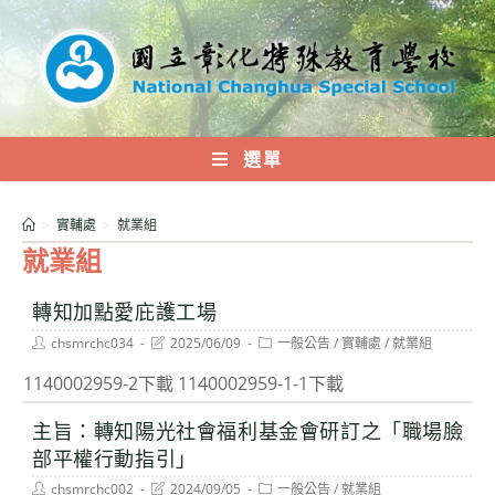
跳
轉
至
主
要
內
選單
容
>
實輔處
>
就業組
就業組
轉知加點愛庇護工場
Post
Post
Post
chsmrchc034
2025/06/09
一般公告
/
實輔處
/
就業組
author:
last
category:
modified:
1140002959-2下載 1140002959-1-1下載
主旨：轉知陽光社會福利基金會研訂之「職場臉
部平權行動指引」
Post
Post
Post
chsmrchc002
2024/09/05
一般公告
/
就業組