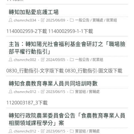
轉知加點愛庇護工場
Post
Post
Post
chsmrchc034
2025/06/09
一般公告
/
實輔處
/
就業組
author:
last
category:
modified:
1140002959-2下載 1140002959-1-1下載
主旨：轉知陽光社會福利基金會研訂之「職場臉
部平權行動指引」
Post
Post
Post
chsmrchc002
2024/09/05
一般公告
/
就業組
author:
last
category:
modified:
0830_行動指引-文字版下載 0830_行動指引-圖文版下載
轉知食農教育專業人員共同培訓時數
Post
Post
Post
chsmrchc012
2023/06/15
實習組
/
實輔處
author:
last
category:
modified:
1120003187_3下載
轉知行政院農業委員會公告「食農教育專業人員
相關領域課程學分」案
Post
Post
Post
chsmrchc012
2023/06/15
實習組
/
實輔處