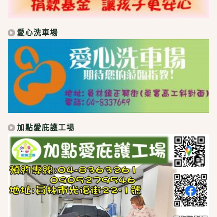
愛心洗車場
加點愛庇護工場