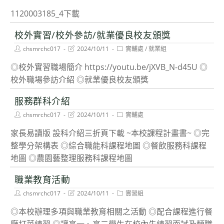
author:
last
category:
modified:
1120003185_4下載
校外實習/校外參訪/就業優良校友頒獎
Post
Post
Post
chsmrchc017
2024/10/11
實輔處
/
就業組
author:
last
category:
modified:
◎校外實習職場簡介 https://youtu.be/jXVB_N-d45U ◎
校外職場參訪介紹 ◎就業優良校友頒獎
服務群科介紹
Post
Post
Post
chsmrchc017
2024/10/11
實輔處
author:
last
category:
modified:
家長易讀版 設科介紹三折頁下載 ~本校課程計畫書~ ◎完
整學分架構表 ◎綜合職能科課程地圖 ◎餐飲服務科課程
地圖 ◎農園藝整理服務科課程地圖
職業教育活動
Post
Post
Post
chsmrchc017
2024/10/11
實習組
author:
last
category:
modified:
◎本校辦理多項與職業教育相關之活動 ◎配合課程進行餐