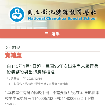
跳
轉
至
主
要
內
選單
容
>
實輔處
實輔處
自115年1月1日起，民國96年次出生尚未履行兵
役義務役男出境應經核准
Post
Post
巡察長
2025/12/16
author:
last
Post
一般公告
/
學務處
/
學生事務
/
家長會
/
實輔處
modified:
category:
1.本校學生有身心障礙手冊 --不需要服兵役,來函照登,供本
校學生兄弟參考 1140006732下載 1140006732_1下載
11400...