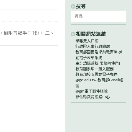
別
搜尋
Search
for:
理，檢附旨揭手冊1份。 二、
相關網站連結
學雜費入口網
行政院人事行政總處
教育部國民及學前教育署-差
勤電子表單系統
主計請購系統[限校內使用]
教育體系單一簽入服務
教育部校園雲端電子郵件
@go.edu.tw-教育部Gmail帳
號
@gm電子郵件帳號
彰化縣教育網路中心