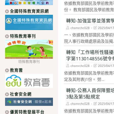
依據教育部國民及學前教育署
modified:
份。 教育部國民及學前教育..
全國特殊教育資訊網
轉知-加強宣導並落實
Post
Post
chsmrchc028
2025/04/1
author:
last
一、依據教育部國民及學前教
modified:
特殊教育專刊
院人事行政總處原函及旨揭..
轉知「工作場所性騷擾
字第1130148556號
特殊教育專刊
Post
Post
chsmrchc028
2025/04/1
author:
last
教育雲
依據教育部國民及學前教育署民
modified:
定及其附表)1份。 勞...
轉知-公務人員保障暨
社會安全網
3點及第5點規定
Post
Post
chsmrchc028
2025/04/1
author:
last
依據教育部國民及學前教育署
modified:
優質特教發展平台