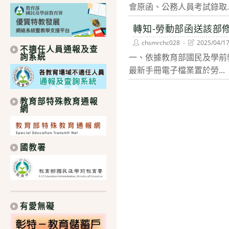
會原函、公務人員考試錄取..
轉知-勞動部函送該部
Post
Post
chsmrchc028
2025/04/1
不適任人員通報及查
author:
last
詢系統
一、依據教育部國民及學前教育
modified:
最新手冊電子檔業置於勞...
教育部特殊教育通報
網
國教署
有愛無礙