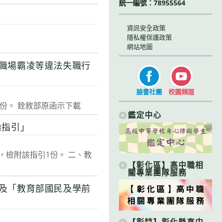
統一編號：78955564
資訊安全政策
隱私權保護政策
網站地圖
職場霸凌等違法失職行
臉書社團
校園頻道
示1份。 銓敘部原函示下載
鑑定中心
治指引」
理，檢附該指引1份。 二、教
【彰化區】高中職相
關專業團隊服務
及「教育部國民及學前