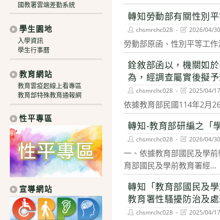
國教署雲端差勤系統
轉知勞動部有關性別平
學生園地
Post
Post
chsmrchc028
2026/04/3
author:
last
入學資訊
勞動部原函、性別平等工作
modified:
學生行事曆
銓敘部函以，機關如於
教育網站
為，經調查屬實後擬予
教育雲疫起線上看專區
Post
Post
chsmrchc028
2025/04/1
教育部特殊教育通報網
author:
last
依據教育部民國114年2月2
modified:
性平專區
轉知-教育部研編之「
Post
Post
chsmrchc028
2026/04/3
author:
last
一、依據教育部國民及學前教育
modified:
育部國民及學前教育署經...
轉知「教育部國民及學
宣導網站
教育署性騷擾防治及處
Post
Post
chsmrchc028
2025/04/1
author:
last