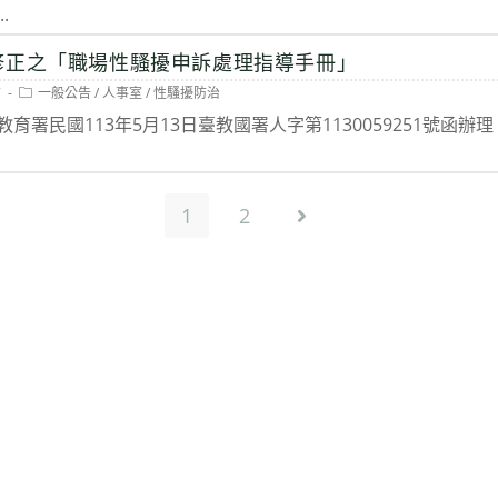
.
修正之「職場性騷擾申訴處理指導手冊」
Post
7
一般公告
/
人事室
/
性騷擾防治
category:
署民國113年5月13日臺教國署人字第1130059251號函辦
1
2
Go to the next page