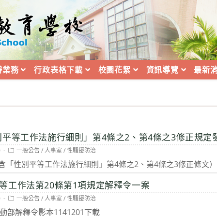
辦業務
行政表格下載
校園花絮
資訊導覽
最新
別平等工作法施行細則」第4條之2、第4條之3修正規定
Post
0
一般公告
/
人事室
/
性騷擾防治
category:
含「性別平等工作法施行細則」第4條之2、第4條之3修正條文
等工作法第20條第1項規定解釋令一案
Post
0
一般公告
/
人事室
/
性騷擾防治
category:
勞動部解釋令影本1141201下載