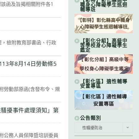
【彰特】彰化縣高中
檢附該函及旨揭相關附件各1
職身心障礙學生巡迴
輔導班
【彰化分組】高級中
辦理，檢附教育部書函、行政
等學校身心障礙學生
鑑定
3年8月14日勞動條5
【彰化區】適性輔導
安置專區
檢附勞動部原函(含發布令、規
性騷擾事件處理須知」第
公告類別
公
性騷擾防治
告
，檢附公務人員保障暨培訓委員
類