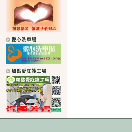
愛心洗車場
加點愛庇護工場
｜學校地址：511 彰化縣社頭鄉中山路1段306號｜總機：04