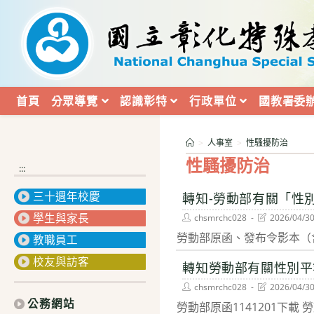
跳
轉
至
主
要
內
首頁
分眾導覽
認識彰特
行政單位
國教署委
容
>
人事室
>
性騷擾防治
性騷擾防治
:::
三十週年校慶
轉知-勞動部有關「性
學生與家長
Post
Post
chsmrchc028
2026/04/3
author:
last
勞動部原函、發布令影本（
modified:
教職員工
校友與訪客
轉知勞動部有關性別平
Post
Post
chsmrchc028
2026/04/3
author:
last
公務網站
勞動部原函1141201下載 
modified: