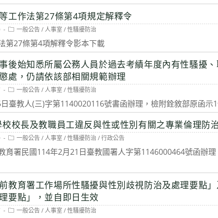
等工作法第27條第4項規定解釋令
Post
0
一般公告
/
人事室
/
性騷擾防治
category:
法第27條第4項解釋令影本下載
事後始知悉所屬公務人員於過去考績年度內有性騷擾、
懲處，仍請依該部相關規範辦理
Post
7
一般公告
/
人事室
/
性騷擾防治
category:
6日臺教人(三)字第1140020116號書函辦理，檢附銓敘部原函
學校校長及教職員工違反與性或性別有關之專業倫理防
Post
0
一般公告
/
人事室
/
性騷擾防治
/
行政公告
category:
署民國114年2月21日臺教國署人字第1146000464號函辦
前教育署工作場所性騷擾與性別歧視防治及處理要點」
理要點」，並自即日生效
Post
7
一般公告
/
人事室
/
性騷擾防治
category: