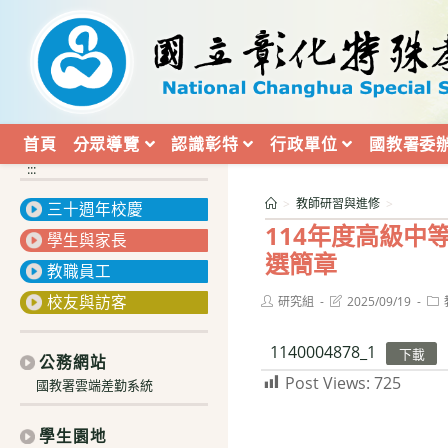
跳
轉
至
主
要
內
首頁
分眾導覽
認識彰特
行政單位
國教署委
容
:::
>
教師研習與進修
>
三十週年校慶
114年度高級
學生與家長
選簡章
教職員工
校友與訪客
Post
Post
Pos
研究組
2025/09/19
author:
last
cat
modified:
1140004878_1
下載
公務網站
Post Views:
725
國教署雲端差勤系統
學生園地