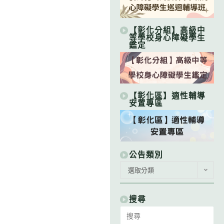
【彰化分組】高級中
等學校身心障礙學生
鑑定
【彰化區】適性輔導
安置專區
公告類別
公
選取分類
告
類
別
搜尋
Search
for: