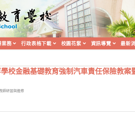
辦業務
行政表格下載
校園花絮
資訊導覽
最新
中等學校金融基礎教育強制汽車責任保險教案
t
教師研習與進修
egory: