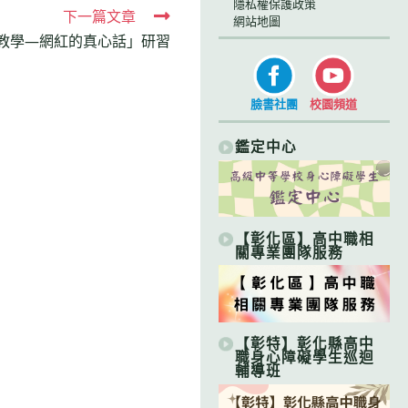
隱私權保護政策
下一篇文章
網站地圖
教學—網紅的真心話」研習
臉書社團
校園頻道
鑑定中心
【彰化區】高中職相
關專業團隊服務
【彰特】彰化縣高中
職身心障礙學生巡迴
輔導班