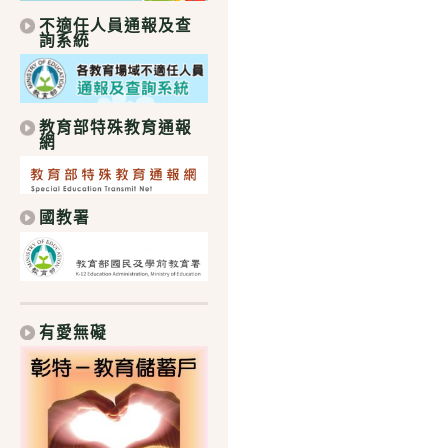
不適任人員通報及查
詢系統
教育部特殊教育通報
網
國教署
有愛無礙