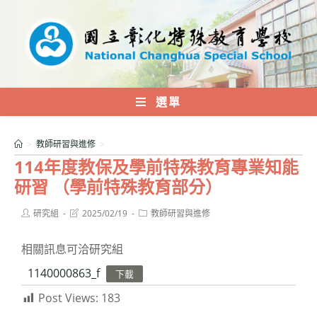
跳
轉
至
主
要
內
選單
容
>
教師研習與進修
>
114年度教保及學前特殊教育專業知能
研習 （學前特殊教育部分）
Post
Post
Post
研究組
2025/02/19
教師研習與進修
author:
last
category:
modified:
相關訊息可洽研究組
1140000863_f
下載
Post Views:
183