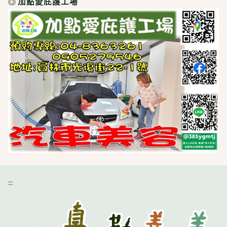
加點愛庇護工場
:::