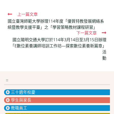
Read
上一篇文章
國立臺灣師範大學辦理114年度「優質特教發展網絡系
more
統暨教學支援平臺」之「學習策略教材課程研習」
articles
下一篇文章
國立陽明交通大學訂於114年3月14日至3月15日辦理
「E數位素養講師培訓工作坊—探索數位素養新篇章」
活
動
:::
三十週年校慶
學生與家長
教職員工