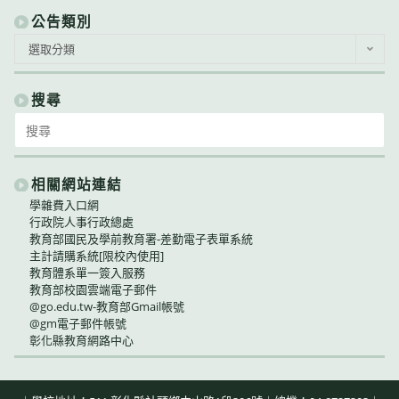
公告類別
公
選取分類
告
類
別
搜尋
Search
for:
相關網站連結
學雜費入口網
行政院人事行政總處
教育部國民及學前教育署-差勤電子表單系統
主計請購系統[限校內使用]
教育體系單一簽入服務
教育部校園雲端電子郵件
@go.edu.tw-教育部Gmail帳號
@gm電子郵件帳號
彰化縣教育網路中心