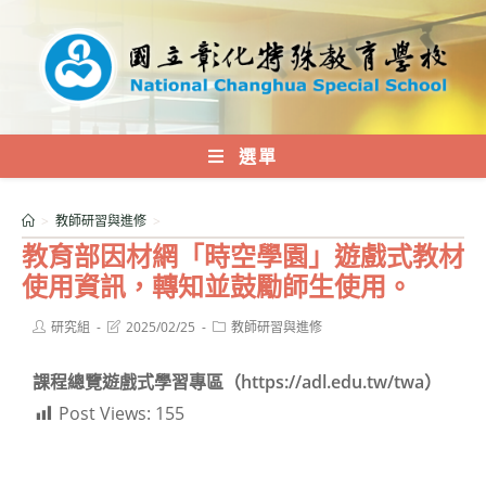
跳
轉
至
主
要
內
選單
容
>
教師研習與進修
>
教育部因材網「時空學園」遊戲式教材
使用資訊，轉知並鼓勵師生使用。
Post
Post
Post
研究組
2025/02/25
教師研習與進修
author:
last
category:
modified:
課程總覽遊戲式學習專區（https://adl.edu.tw/twa）
Post Views:
155