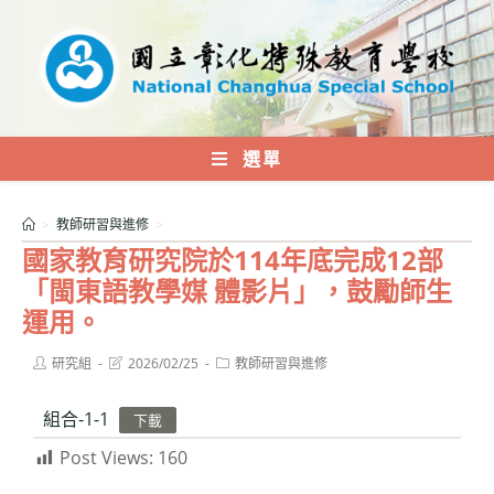
跳
轉
至
主
要
內
選單
容
>
教師研習與進修
>
國家教育研究院於114年底完成12部
「閩東語教學媒 體影片」，鼓勵師生
運用。
Post
Post
Post
研究組
2026/02/25
教師研習與進修
author:
last
category:
modified:
組合-1-1
下載
Post Views:
160