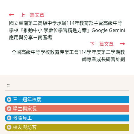
Read
上一篇文章
國立臺南第二高級中學承辦114年教育部主管高級中等
more
學校『推動中小 學數位學習精進方案』Google Gemini
articles
應用與分享－南區場
下一篇文章
全國高級中等學校教育產業工會114學年度第二學期教
師專業成長研習計劃
:::
三十週年校慶
學生與家長
教職員工
校友與訪客