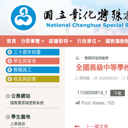
跳
轉
至
主
要
內
首頁
分眾導覽
認識彰特
行政單位
國教署委
:::
容
三十週年校慶
>
教師研習與進修
>
學生與家長
全國高級中等學
教職員工
Post
Post
Pos
校友與訪客
研究組
2026/02/25
author:
last
cat
modified:
1150000814_1
下載
公務網站
Post Views:
165
國教署雲端差勤系統
學生園地
入學資訊
Read
上一篇文章