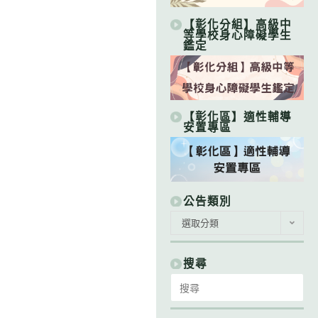
【彰化分組】高級中
等學校身心障礙學生
鑑定
【彰化區】適性輔導
安置專區
公告類別
公
選取分類
告
類
別
搜尋
Search
for: