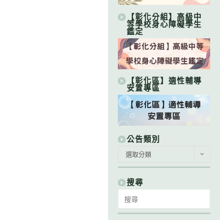
【彰化分組】高級中
等學校身心障礙學生
鑑定
【彰化區】適性輔導
安置專區
公告類別
公
選取分類
告
類
別
搜尋
Search
for: