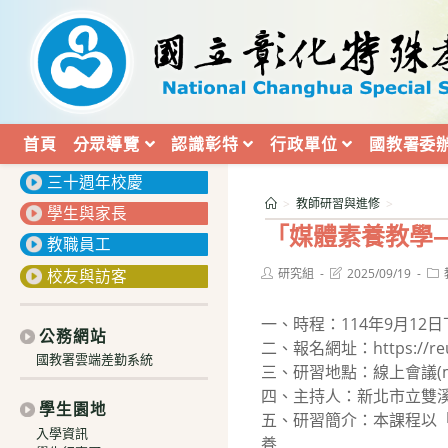
跳
轉
至
主
要
內
首頁
分眾導覽
認識彰特
行政單位
國教署委
:::
容
三十週年校慶
>
教師研習與進修
>
學生與家長
「媒體素養教學
教職員工
Post
Post
Pos
校友與訪客
研究組
2025/09/19
author:
last
cat
modified:
一、時程：114年9月1
公務網站
二、報名網址：https://
國教署雲端差勤系統
三、研習地點：線上會議(meet.
四、主持人：新北市立雙
學生園地
五、研習簡介：本課程以
入學資訊
養