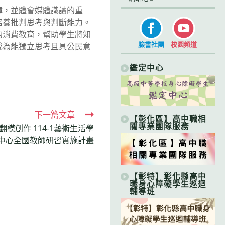
障，並體會媒體識讀的重
培養批判思考與判斷能力。
的消費教育，幫助學生將知
臉書社團
校園頻道
成為能獨立思考且具公民意
鑑定中心
下一篇文章
【彰化區】高中職相
關專業團隊服務
模創作 114-1藝術生活學
中心全國教師研習實施計畫
【彰特】彰化縣高中
職身心障礙學生巡迴
輔導班