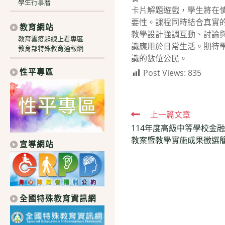
學生行事曆
卡片解題遊戲，學生將在
要性。課程同時結合真實
教育網站
教學設計強調互動、討論
教育雲疫起線上看專區
識應用於日常生活。期待
教育部特殊教育通報網
識的數位公民。
性平專區
Post Views:
835
Read
上一篇文章
114年度高級中等學校金
more
教案暨教學實施成果徵選
宣導網站
articles
全國特殊教育資訊網