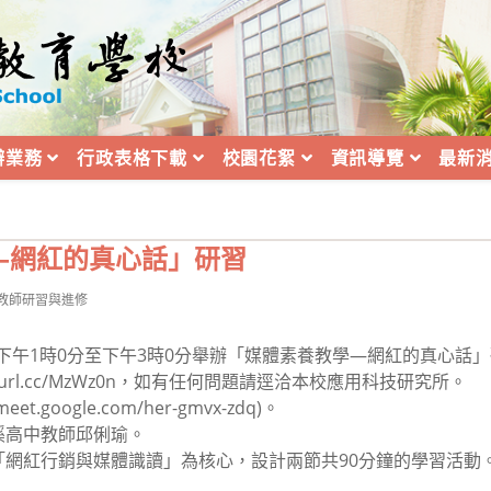
辦業務
行政表格下載
校園花絮
資訊導覽
最新
—網紅的真心話」研習
t
教師研習與進修
egory:
2日下午1時0分至下午3時0分舉辦「媒體素養教學—網紅的真心話
reurl.cc/MzWz0n，如有任何問題請逕洽本校應用科技研究所。
google.com/her-gmvx-zdq)。
溪高中教師邱俐瑜。
「網紅行銷與媒體識讀」為核心，設計兩節共90分鐘的學習活動