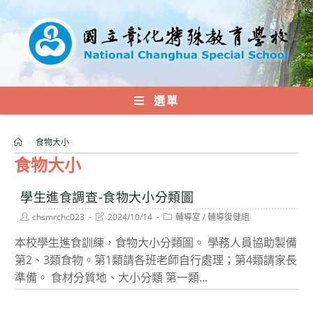
跳
轉
至
主
要
內
選單
容
>
食物大小
食物大小
學生進食調查-食物大小分類圖
Post
Post
Post
chsmrchc023
2024/10/14
輔導室
/
輔導復健組
author:
last
category:
modified:
本校學生進食訓練，食物大小分類圖。 學務人員協助製備
第2、3類食物。第1類請各班老師自行處理；第4類請家長
準備。 食材分質地、大小分類 第一類...