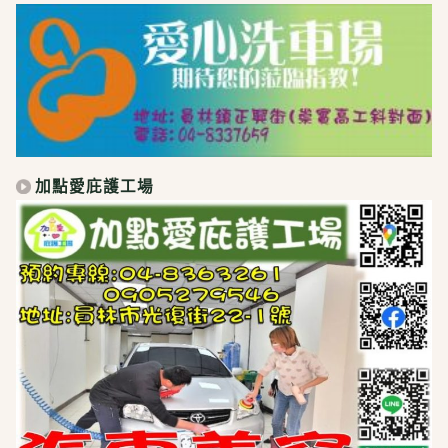
加點愛庇護工場