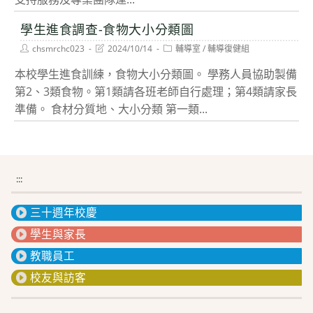
學生進食調查-食物大小分類圖
Post
Post
Post
chsmrchc023
2024/10/14
輔導室
/
輔導復健組
author:
last
category:
modified:
本校學生進食訓練，食物大小分類圖。 學務人員協助製備
第2、3類食物。第1類請各班老師自行處理；第4類請家長
準備。 食材分質地、大小分類 第一類...
:::
三十週年校慶
學生與家長
教職員工
校友與訪客