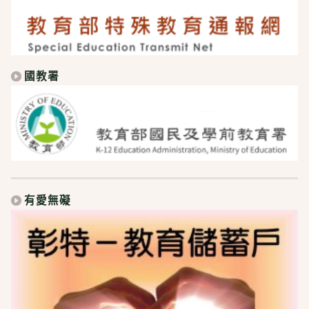
國教署
有愛無礙