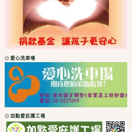
愛心洗車場
加點愛庇護工場