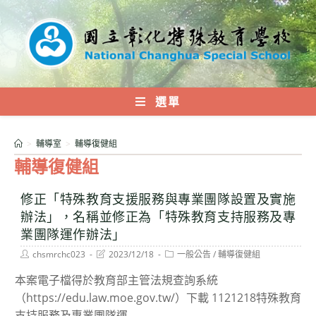
跳
轉
至
主
要
內
選單
容
>
輔導室
>
輔導復健組
輔導復健組
修正「特殊教育支援服務與專業團隊設置及實施
辦法」，名稱並修正為「特殊教育支持服務及專
業團隊運作辦法」
Post
Post
Post
chsmrchc023
2023/12/18
一般公告
/
輔導復健組
author:
last
category:
modified:
本案電子檔得於教育部主管法規查詢系統
（https://edu.law.moe.gov.tw/）下載 1121218特殊教育
支持服務及專業團隊運...