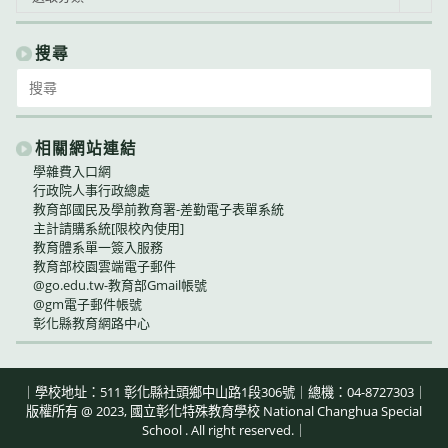
告
類
別
搜尋
Search
for:
相關網站連結
學雜費入口網
行政院人事行政總處
教育部國民及學前教育署-差勤電子表單系統
主計請購系統[限校內使用]
教育體系單一簽入服務
教育部校園雲端電子郵件
@go.edu.tw-教育部Gmail帳號
@gm電子郵件帳號
彰化縣教育網路中心
｜學校地址：511 彰化縣社頭鄉中山路1段306號｜總機：04-8727303｜
版權所有 @ 2023, 國立彰化特殊教育學校 National Changhua Special
School . All right reserved.｜