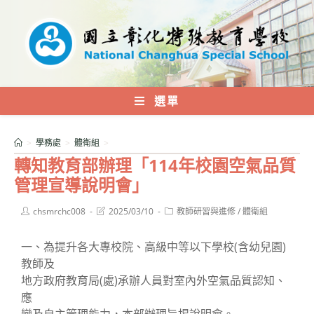
跳
轉
至
主
要
內
選單
容
>
學務處
>
體衛組
>
轉知教育部辦理「114年校園空氣品質
管理宣導說明會」
Post
Post
Post
chsmrchc008
2025/03/10
教師研習與進修
/
體衛組
author:
last
category:
modified:
一、為提升各大專校院、高級中等以下學校(含幼兒園)
教師及
地方政府教育局(處)承辦人員對室內外空氣品質認知、
應