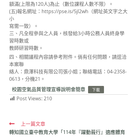
額滿(上限為120人)為止（數位課程人數不限）。
(五)報名網址：https://pse.is/5jl2wh（網址英文字之大
小
寫需一致）。
三、凡全程參與之人員，核發給3小時公務人員終身學
習時數或
教師研習時數。
四、相關議程內容請參考附件。倘有任何問題，請逕洽
本案聯
絡人：鼎澤科技有限公司張小姐；聯絡電話：04-2358-
0613，分機21。
校園空氣品質管理宣導說明會簡章
下載
Post Views:
210
Read
上一篇文章
轉知國立臺中教育大學「114年『躍動莪行』適應體育
more