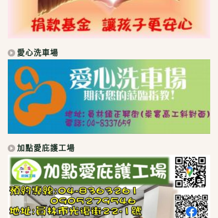
愛心洗車場
加點愛庇護工場