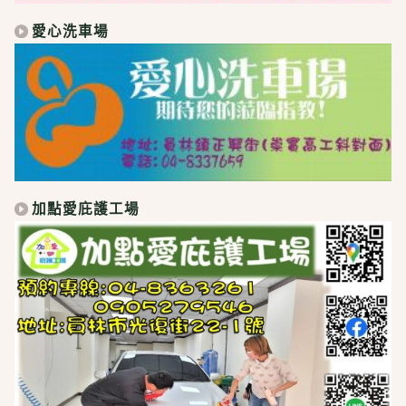
愛心洗車場
加點愛庇護工場