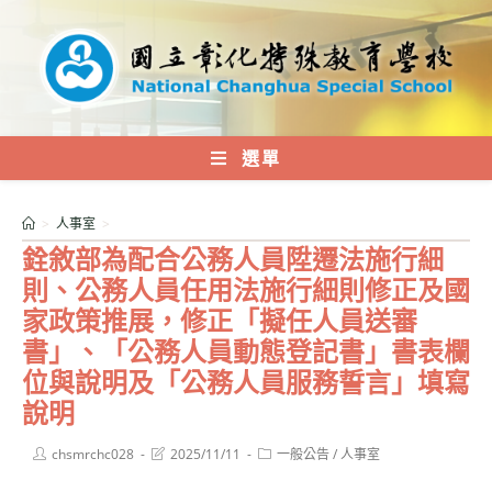
跳
轉
至
主
要
內
選單
容
>
人事室
>
銓敘部為配合公務人員陞遷法施行細
則、公務人員任用法施行細則修正及國
家政策推展，修正「擬任人員送審
書」、「公務人員動態登記書」書表欄
位與說明及「公務人員服務誓言」填寫
說明
Post
Post
Post
chsmrchc028
2025/11/11
一般公告
/
人事室
author:
last
category:
modified: