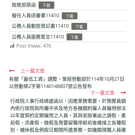
銓敘部原函
下載
擬任人員送審書11410
下載
公務人員動態登記書11410
下載
公務人員服務誓言11410
下載
Post Views:
476
Read
上一篇文章
有關「最低工資」調整，業經勞動部於114年10月21日
more
以勞動條2字第1140148807號公告發布
articles
下一篇文章
行政院人事行政總處函以，因應業務需要，於預算員額
內依行政院與所屬中央及地方各機關約僱人員僱用辦法
以年度契約定期僱用之人員，其與安胎事由之請假、產
前假、流產假、娩假及育嬰留職停薪前後連接之各種假
別、補休假及例假日期間所遺業務，如機關現職人員確