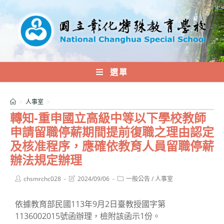
跳
轉
至
主
要
內
選單
容
>
人事室
>
轉知-重申國立高級中等以下學校教師
申請留職停薪期間提前復職之理由認定
及核准程序，應確依教育人員留職停薪
辦法規定辦理
Post
Post
Post
chsmrchc028
2024/09/06
一般公告
/
人事室
author:
last
category:
modified:
依據教育部民國113年9月2日臺教授國字第
1136002015號函辦理，檢附該函示1份。