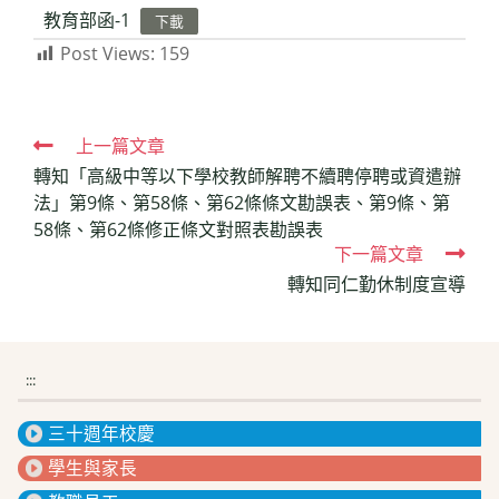
教育部函-1
下載
Post Views:
159
Read
上一篇文章
轉知「高級中等以下學校教師解聘不續聘停聘或資遣辦
more
法」第9條、第58條、第62條條文勘誤表、第9條、第
articles
58條、第62條修正條文對照表勘誤表
下一篇文章
轉知同仁勤休制度宣導
:::
三十週年校慶
學生與家長