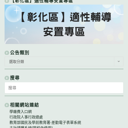
【彰化區】適性輔導安置專區
公告類別
公
選取分類
告
類
別
搜尋
Search
for:
相關網站連結
學雜費入口網
行政院人事行政總處
教育部國民及學前教育署-差勤電子表單系統
主計請購系統[限校內使用]