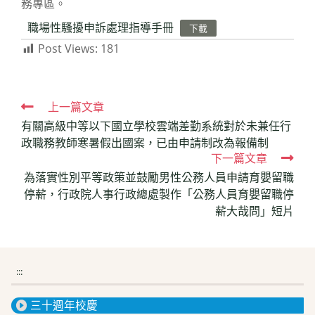
務專區。
職場性騷擾申訴處理指導手冊
下載
Post Views:
181
Read
上一篇文章
有關高級中等以下國立學校雲端差勤系統對於未兼任行
more
政職務教師寒暑假出國案，已由申請制改為報備制
articles
下一篇文章
為落實性別平等政策並鼓勵男性公務人員申請育嬰留職
停薪，行政院人事行政總處製作「公務人員育嬰留職停
薪大哉問」短片
:::
三十週年校慶