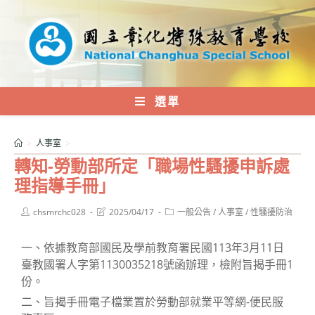
跳
轉
至
主
要
內
選單
容
>
人事室
>
轉知-勞動部所定「職場性騷擾申訴處
理指導手冊」
Post
Post
Post
chsmrchc028
2025/04/17
一般公告
/
人事室
/
性騷擾防治
author:
last
category:
modified:
一、依據教育部國民及學前教育署民國113年3月11日
臺教國署人字第1130035218號函辦理，檢附旨揭手冊1
份。
二、旨揭手冊電子檔業置於勞動部就業平等網-便民服