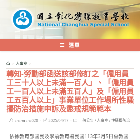
跳
轉
至
主
要
內
選單
容
>
人事室
>
轉知-勞動部函送該部修訂之「僱用員
工三十人以上未滿一百人」、「僱用員
工一百人以上未滿五百人」及「僱用員
工五百人以上」事業單位工作場所性騷
擾防治措施申訴及懲戒規範範本
Post
Post
Post
chsmrchc028
2025/04/17
一般公告
/
人事室
/
性騷擾防治
author:
last
category:
modified:
依據教育部國民及學前教育署民國113年3月5日臺教國