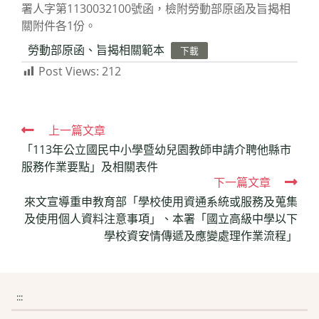
署人字第1130032100號函，檢附勞動部原函及旨揭相
關附件各1份。
勞動部原函、旨揭相關範本
下載
Post Views:
212
Read
上一篇文章
「113年公立國民中小學暨幼兒園教師申請介聘他縣市
more
服務作業要點」及相關表件
articles
下一篇文章
來文宣導重申教育部「學校使用資通系統或服務及蒐集
及使用個人資料注意事項」、本署「國立高級中學以下
學校資安情傳遞及應變處理作業流程」
:::