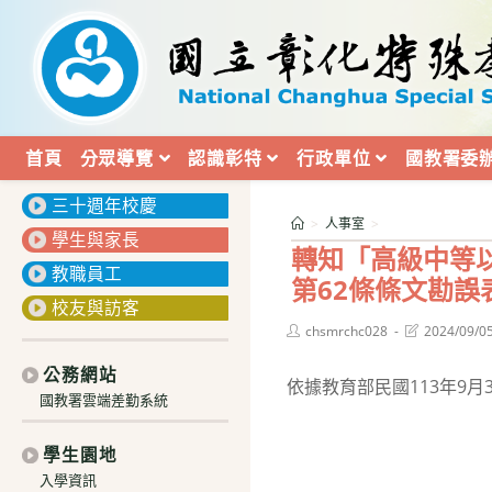
跳
轉
至
主
要
內
首頁
分眾導覽
認識彰特
行政單位
國教署委
:::
容
三十週年校慶
>
人事室
>
學生與家長
轉知「高級中等
教職員工
第62條條文勘誤
校友與訪客
Post
Post
chsmrchc028
2024/09/0
author:
last
modified:
公務網站
依據教育部民國113年9月
國教署雲端差勤系統
學生園地
入學資訊