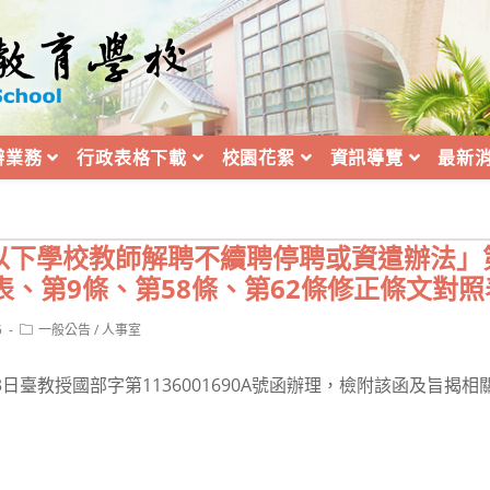
辦業務
行政表格下載
校園花絮
資訊導覽
最新
以下學校教師解聘不續聘停聘或資遣辦法」第
表、第9條、第58條、第62條修正條文對
Post
5
一般公告
/
人事室
category:
3日臺教授國部字第1136001690A號函辦理，檢附該函及旨揭相