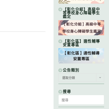
【彰化分組】高級中
等學校身心障礙學生
鑑定
【彰化區】適性輔導
安置專區
公告類別
公
選取分類
告
類
別
搜尋
Search
for: