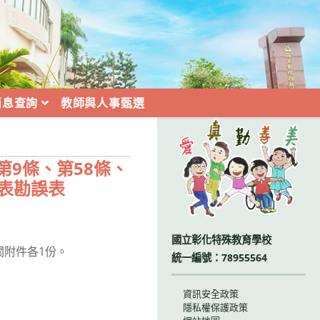
消息查詢
教師與人事甄選
:::
9條、第58條、
照表勘誤表
國立彰化特殊教育學校
關附件各1份。
統一編號：78955564
資訊安全政策
隱私權保護政策