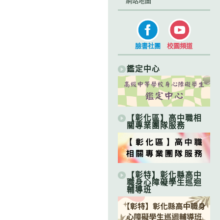
網站地圖
臉書社團
校園頻道
鑑定中心
【彰化區】高中職相
關專業團隊服務
【彰特】彰化縣高中
職身心障礙學生巡迴
輔導班