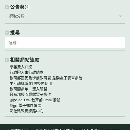
公告類別
公
選取分類
告
類
別
搜尋
Search
for:
相關網站連結
學雜費入口網
行政院人事行政總處
教育部國民及學前教育署-差勤電子表單系統
主計請購系統[限校內使用]
教育體系單一簽入服務
教育部校園雲端電子郵件
@go.edu.tw-教育部Gmail帳號
@gm電子郵件帳號
彰化縣教育網路中心