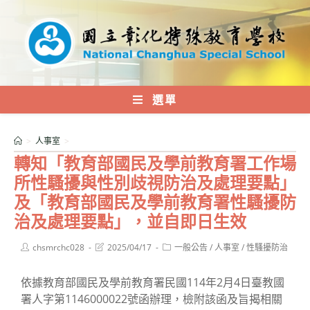
跳
轉
至
主
要
內
選單
容
>
人事室
>
轉知「教育部國民及學前教育署工作場
所性騷擾與性別歧視防治及處理要點」
及「教育部國民及學前教育署性騷擾防
治及處理要點」，並自即日生效
Post
Post
Post
chsmrchc028
2025/04/17
一般公告
/
人事室
/
性騷擾防治
author:
last
category:
modified:
依據教育部國民及學前教育署民國114年2月4日臺教國
署人字第1146000022號函辦理，檢附該函及旨揭相關