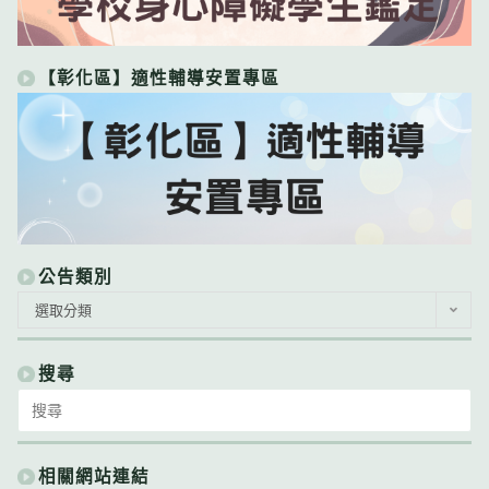
【彰化區】適性輔導安置專區
公告類別
公
選取分類
告
類
別
搜尋
Search
for:
相關網站連結