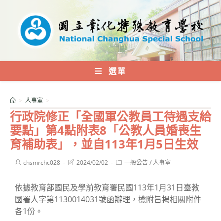
跳
轉
至
主
要
內
選單
容
>
人事室
>
行政院修正「全國軍公教員工待遇支給
要點」第4點附表8「公教人員婚喪生
育補助表」，並自113年1月5日生效
Post
Post
Post
chsmrchc028
2024/02/02
一般公告
/
人事室
author:
last
category:
modified:
依據教育部國民及學前教育署民國113年1月31日臺教
國署人字第1130014031號函辦理，檢附旨揭相關附件
各1份。