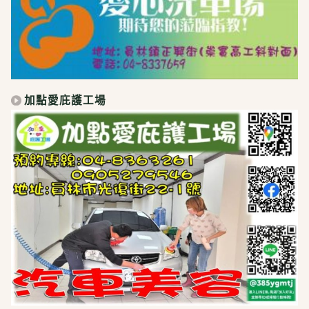
加點愛庇護工場