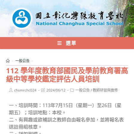
跳
轉
至
主
要
內
選單
容
>
一般公告
>
112 學年度教育部國民及學前教育署高
級中等學校鑑定評估人員培訓
Post
Post
Post
chsmrchc024
2024/06/12
一般公告
/
教師研習與進修
author:
last
category:
modified:
一、培訓時間：113年7月15日（星期一）至26日（星
期五）；培訓地點：本校。
二、有興趣或欲補訓之教師自由報名參加，並將報名表
送註冊組核章。