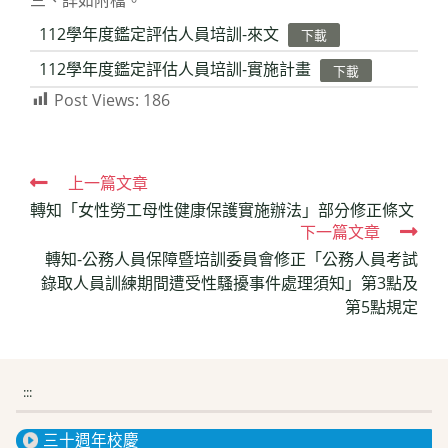
三、詳如附檔。
112學年度鑑定評估人員培訓-來文
下載
112學年度鑑定評估人員培訓-實施計畫
下載
Post Views:
186
Read
上一篇文章
轉知「女性勞工母性健康保護實施辦法」部分修正條文
more
下一篇文章
articles
轉知-公務人員保障暨培訓委員會修正「公務人員考試
錄取人員訓練期間遭受性騷擾事件處理須知」第3點及
第5點規定
:::
三十週年校慶