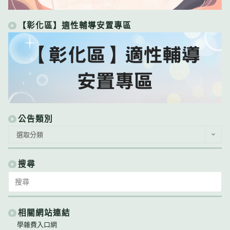
【彰化區】適性輔導安置專區
公告類別
公
選取分類
告
類
別
搜尋
Search
for:
相關網站連結
學雜費入口網