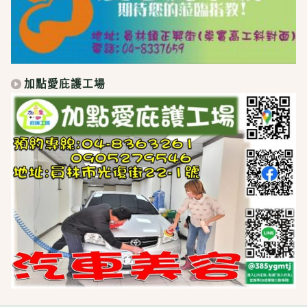
加點愛庇護工場