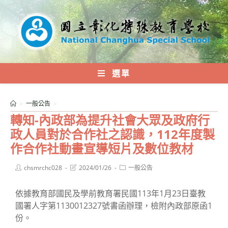
跳
轉
至
主
要
內
選單
容
>
一般公告
>
轉知-內政部為提升社會大眾及政府行
政人員對於合作社之認識，112年度製
作合作社動畫宣導短片及數位教材
Post
Post
Post
chsmrchc028
2024/01/26
一般公告
author:
last
category:
modified:
依據教育部國民及學前教育署民國113年1月23日臺教
國署人字第1130012327號書函辦理，檢附內政部原函1
份。