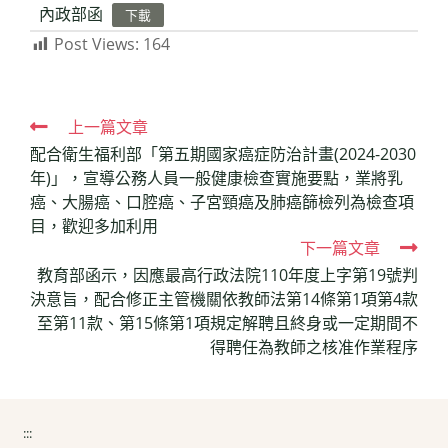
內政部函
下載
Post Views:
164
Read
上一篇文章
配合衛生福利部「第五期國家癌症防治計畫(2024-2030
more
年)」，宣導公務人員一般健康檢查實施要點，業將乳
articles
癌、大腸癌、口腔癌、子宮頸癌及肺癌篩檢列為檢查項
目，歡迎多加利用
下一篇文章
教育部函示，因應最高行政法院110年度上字第19號判
決意旨，配合修正主管機關依教師法第14條第1項第4款
至第11款、第15條第1項規定解聘且終身或一定期間不
得聘任為教師之核准作業程序
:::