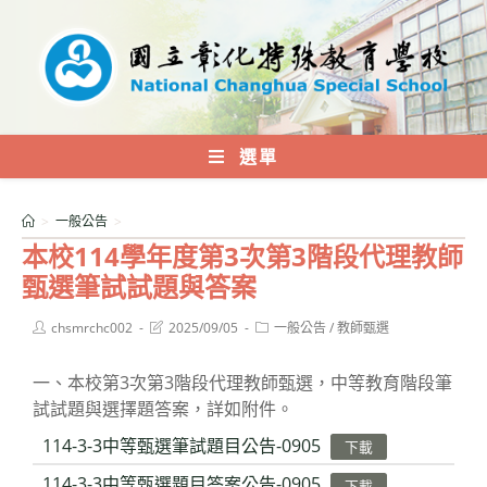
跳
轉
至
主
要
內
選單
容
>
一般公告
>
本校114學年度第3次第3階段代理教師
甄選筆試試題與答案
Post
Post
Post
chsmrchc002
2025/09/05
一般公告
/
教師甄選
author:
last
category:
modified:
一、本校第3次第3階段代理教師甄選，中等教育階段筆
試試題與選擇題答案，詳如附件。
114-3-3中等甄選筆試題目公告-0905
下載
114-3-3中等甄選題目答案公告-0905
下載