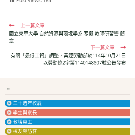
Post Views:
184
Read
上一篇文章
國立東華大學 自然資源與環境學系 寒假 教師研習營 簡
more
章
articles
下一篇文章
有關「最低工資」調整，業經勞動部於114年10月21日
以勞動條2字第1140148807號公告發布
:::
三十週年校慶
學生與家長
教職員工
校友與訪客