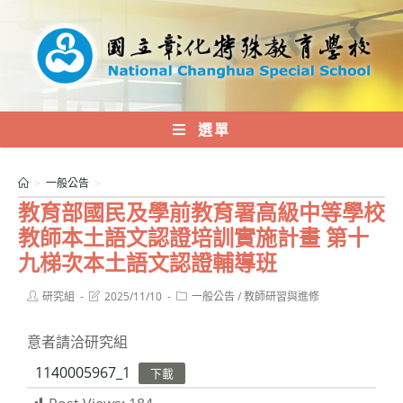
跳
轉
至
主
要
內
選單
容
>
一般公告
>
教育部國民及學前教育署高級中等學校
教師本土語文認證培訓實施計畫 第十
九梯次本土語文認證輔導班
Post
Post
Post
研究組
2025/11/10
一般公告
/
教師研習與進修
author:
last
category:
modified:
意者請洽研究組
1140005967_1
下載