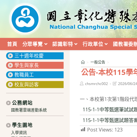
跳
轉
至
主
要
內
首頁
分眾導覽
認識彰特
行政單位
國教署委
:::
容
三十週年校慶
>
一般公告
>
學生與家長
公告-本校115
教職員工
Post
Post
校友與訪客
chsmrchc002
2026/06/2
author:
last
modified:
一、本校第1次第1階段
公務網站
115-1-1中等甄選筆試試題
國教署雲端差勤系統
115-1-1中等甄選試題答案
學生園地
Post Views:
123
入學資訊