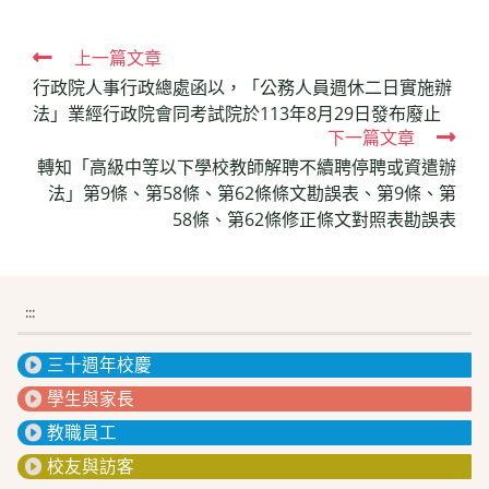
Read
上一篇文章
行政院人事行政總處函以，「公務人員週休二日實施辦
more
法」業經行政院會同考試院於113年8月29日發布廢止
articles
下一篇文章
轉知「高級中等以下學校教師解聘不續聘停聘或資遣辦
法」第9條、第58條、第62條條文勘誤表、第9條、第
58條、第62條修正條文對照表勘誤表
:::
三十週年校慶
學生與家長
教職員工
校友與訪客