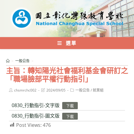
跳
轉
至
主
要
內
選單
容
>
一般公告
>
主旨：轉知陽光社會福利基金會研訂之
「職場臉部平權行動指引」
Post
Post
Post
chsmrchc002
2024/09/05
一般公告
/
就業組
author:
last
category:
modified:
0830_行動指引-文字版
下載
0830_行動指引-圖文版
下載
Post Views:
476