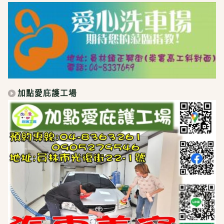
加點愛庇護工場