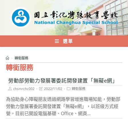
跳
轉
至
主
要
內
選單
容
>
轉銜服務
轉銜服務
勞動部勞動力發展署委託開發建置「無礙e網」
Post
Post
Post
chsmrchc002
2022/11/02
轉銜服務
author:
last
category:
modified:
為協助身心障礙朋友透過網路學習增進職場知能，勞動部
勞動力發展署委託開發建置「無礙e網」，以班級方式經
營，目前已開設電腦基礎、Office、網頁...