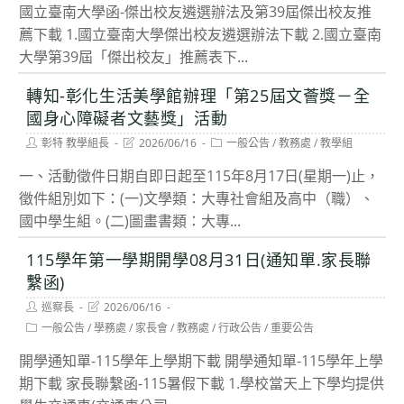
modified:
國立臺南大學函-傑出校友遴選辦法及第39屆傑出校友推
薦下載 1.國立臺南大學傑出校友遴選辦法下載 2.國立臺南
大學第39屆「傑出校友」推薦表下...
轉知-彰化生活美學館辦理「第25屆文薈獎－全
國身心障礙者文藝獎」活動
Post
Post
Post
彰特 教學組長
2026/06/16
一般公告
/
教務處
/
教學組
author:
last
category:
modified:
一、活動徵件日期自即日起至115年8月17日(星期一)止，
徵件組別如下：(一)文學類：大專社會組及高中（職）、
國中學生組。(二)圖畫書類：大專...
115學年第一學期開學08月31日(通知單.家長聯
繫函)
Post
Post
巡察長
2026/06/16
author:
last
Post
一般公告
/
學務處
/
家長會
/
教務處
/
行政公告
/
重要公告
modified:
category:
開學通知單-115學年上學期下載 開學通知單-115學年上學
期下載 家長聯繫函-115暑假下載 1.學校當天上下學均提供