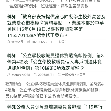
「當原則必有例外：班級經營、特教生帶領與教...
轉知-「教育部表揚提供身心障礙學生校外實習及
就業愛心楷模廠商實施要點」，業經本部於中華
民國115年6月18日以臺教授國部字第
1155701438A號令修正發布。
Post
Post
Post
實習組長
2026/06/22
一般公告
author:
last
category:
modified:
轉知-「公立學校教職員退休資遣撫卹條例」第8
條第4項及「公立學校教職員個人專戶制退休資
遣撫卹條例」第10條第3項規定解釋令
Post
Post
Post
chsmrchc028
2026/06/21
一般公告
/
人事室
author:
last
category:
modified:
教育部函-「公立學校教職員退休資遣撫卹條例」第8條第
4項及「公立學校教職員個人專戶制退休資遣撫卹條例」
第10條第3項規定解釋下載 教育部解釋令...
轉知公務人員保障暨培訓委員會辦理「115年行