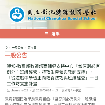
跳
轉
至
主
要
內
選單
容
>
一般公告
>
第 4 頁
一般公告
轉知-教育部教師諮商輔導支持中心「當原則必有
例外：班級經營、特教生帶領與教師支持」、
「從遊戲中學習正向教養技巧與班級經營」一日
工作坊實施計畫
Post
Post
Post
chsmrchc028
2026/06/24
一般公告
/
人事室
author:
last
category:
modified:
教育部國民及學前教育署函-「當原則必有例外：班級經
營、特教生帶領與教師支持」一日工作坊實施計畫下載