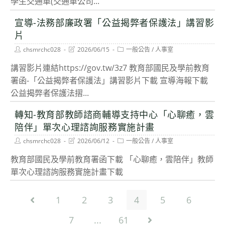
學生交通車(交通車公司...
宣導-法務部廉政署「公益揭弊者保護法」講習影
片
Post
Post
Post
chsmrchc028
2026/06/15
一般公告
/
人事室
author:
last
category:
modified:
講習影片連結https://gov.tw/3z7 教育部國民及學前教育
署函-「公益揭弊者保護法」講習影片下載 宣導海報下載
公益揭弊者保護法摺...
轉知-教育部教師諮商輔導支持中心「心聊癒，雲
陪伴」單次心理諮詢服務實施計畫
Post
Post
Post
chsmrchc028
2026/06/12
一般公告
/
人事室
author:
last
category:
modified:
教育部國民及學前教育署函下載 「心聊癒，雲陪伴」教師
單次心理諮詢服務實施計畫下載
1
2
3
4
5
6
Go to the previous page
7
...
61
Go to the next pa