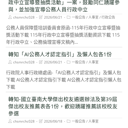
政中立宣導暨抽獎活動」一案，鼓勵同仁踴躍參
與，並加強宣導公務人員行政中立
Post
Post
Post
chsmrchc028
2026/06/21
一般公告
/
人事室
/
行政公告
author:
last
category:
modified:
公務人員保障暨培訓委員會原函-115年行政中立宣導暨抽
獎活動下載 115年行政中立宣導暨抽獎活動資訊下載 115
年行政中立、公務倫理宣導文稿內...
轉知「AI公務人才認定指引」及懶人包各1份
Post
Post
Post
chsmrchc028
2026/06/21
一般公告
/
人事室
author:
last
category:
modified:
行政院人事行政總處函-「AI公務人才認定指引」及懶人包
下載 AI公務人才認定指引下載 AI公務人才認定指引懶人包
下載
轉知-國立臺南大學傑出校友遴選辦法及第39屆
傑出校友推薦表各1份，歡迎踴躍推薦該校校友
參選
Post
Post
Post
chsmrchc028
2026/06/18
一般公告
/
人事室
author:
last
category: