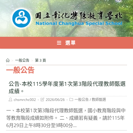
跳
轉
至
主
要
內
選單
容
>
一般公告
>
第 3 頁
一般公告
公告-本校115學年度第1次第3階段代理教師甄選
成績。
Post
Post
Post
chsmrchc002
2026/06/26
一般公告
/
教師甄選
author:
last
category:
modified:
一、本校第1次第3階段代理教師甄選，國小教育階段與中
等教育階段成績如附件。 二、成績若有疑義，請於115年
6月29日上午8時30分至9時00分...