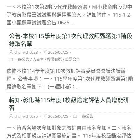
modified:
一、本校第1次第2階段代理教師甄選，國小教育階段與中
等教育階段筆試試題與選擇題答案，詳如附件。 115-1-2-
國小甄選筆試試題公告-0625...
公告-本校115學年度第1次代理教師甄選第1階段
錄取名單
Post
Post
chsmrchc028
2026/06/25
author:
last
Post
一般公告
/
人事室
/
教師甄選
/
重要公告
modified:
category:
依據本校114學年度第10次教師評審委員會會議決議辦
理。 公告事項： 一、115學年度第1次代理教師甄選第1階
段錄取名單如下： (一)國小部：...
轉知-彰化縣115年度1校級鑑定評估人員增能研
習
Post
Post
Post
chsmrchc035
2026/06/25
一般公告
author:
last
category:
modified:
一、符合各場次參加對象之教師自由報名參加。二、報名
方式及相關規定請詳閱實施計畫。 115年度校級鑑定評估