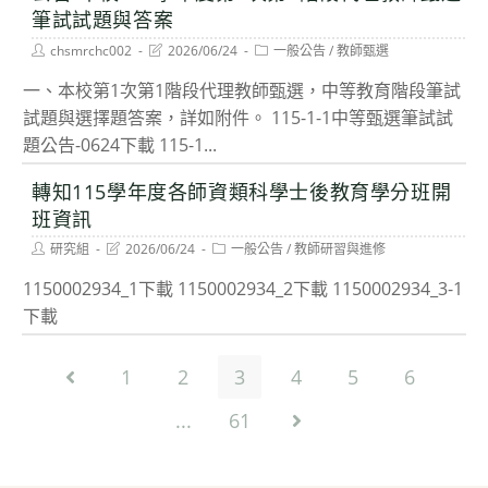
筆試試題與答案
Post
Post
Post
chsmrchc002
2026/06/24
一般公告
/
教師甄選
author:
last
category:
modified:
一、本校第1次第1階段代理教師甄選，中等教育階段筆試
試題與選擇題答案，詳如附件。 115-1-1中等甄選筆試試
題公告-0624下載 115-1...
轉知115學年度各師資類科學士後教育學分班開
班資訊
Post
Post
Post
研究組
2026/06/24
一般公告
/
教師研習與進修
author:
last
category:
modified:
1150002934_1下載 1150002934_2下載 1150002934_3-1
下載
1
2
3
4
5
6
Go to the previous page
...
61
Go to the next page