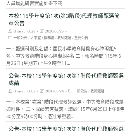
人員增能研習實施計畫下載
本校115學年度第1次(第3階段)代理教師甄選簡
章公告
Post
Post
chsmrchc028
2026/06/26
author:
last
Post
一般公告
/
人事室
/
教務處
/
教師甄選
/
重要公告
modified:
category:
一、甄選科別及名額：國民小學教育階段身心障礙組5
名、中等教育階段身心障礙組4名 二、報名時間 115年 6
月26日 (星期五)上午9 時至11...
公告-本校115學年度第1次第1階段代理教師甄選
成績
Post
Post
Post
chsmrchc002
2026/06/24
一般公告
/
教師甄選
author:
last
category:
modified:
一、本校第1次第1階段代理教師甄選，中等教育階段成績
如附件。 二、成績若有疑義，請於115年6月25日上午8時
30分至9時00分時，憑准考證親...
公告-本校115學年度第1次第1階段代理教師甄選