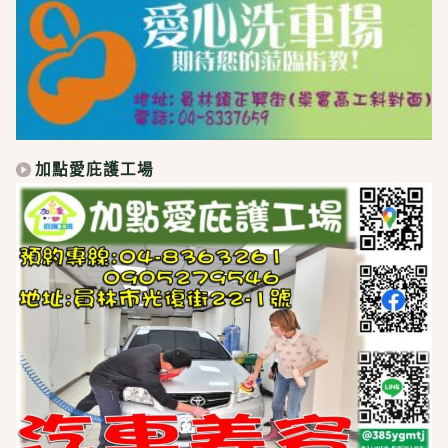
加點愛庇護工場