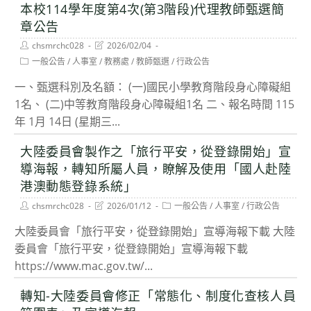
本校114學年度第4次(第3階段)代理教師甄選簡
章公告
Post
Post
chsmrchc028
2026/02/04
author:
last
Post
一般公告
/
人事室
/
教務處
/
教師甄選
/
行政公告
modified:
category:
一、甄選科別及名額： (一)國民小學教育階段身心障礙組
1名、 (二)中等教育階段身心障礙組1名 二、報名時間 115
年 1月 14日 (星期三...
大陸委員會製作之「旅行平安，從登錄開始」宣
導海報，轉知所屬人員，瞭解及使用「國人赴陸
港澳動態登錄系統」
Post
Post
Post
chsmrchc028
2026/01/12
一般公告
/
人事室
/
行政公告
author:
last
category:
modified:
大陸委員會「旅行平安，從登錄開始」宣導海報下載 大陸
委員會「旅行平安，從登錄開始」宣導海報下載
https://www.mac.gov.tw/...
轉知-大陸委員會修正「常態化、制度化查核人員