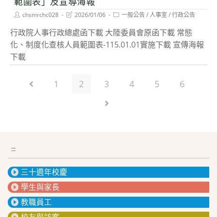
範圍表」及宣導海報
Post
Post
Post
chsmrchc028
2026/01/06
一般公告
/
人事室
/
行政公告
author:
last
category:
modified:
行政院人事行政總處函下載 大陸委員會原函下載 常態
化、制度化查核人員範圍表-115.01.01實施下載 宣傳海報
下載
1
2
3
4
5
6
Go to the previous page
Go to the next page
:::
三十週年校慶
學生與家長
教職員工