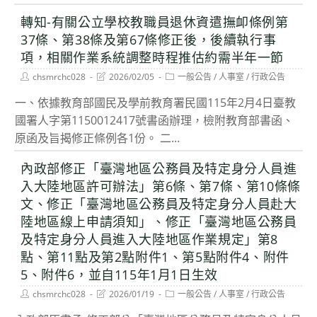
轉知-有關公立學校教職員退休資遣撫卹條例第
37條、第38條及第67條修正後，後續執行事
項，相關作業系統調整時程推估約需半年一節
Post
Post
Post
chsmrchc028
2026/02/05
一般公告
/
人事室
/
行政公告
author:
last
category:
modified:
一、依據教育部國民及學前教育署民國115年2月4日臺教
國署人字第1150012417號書函辦理，檢附教育部書函、
原函及旨揭修正條例各1份。 二...
內政部修正「臺灣地區公務員及特定身分人員進
入大陸地區許可辦法」第6條、第7條、第10條條
文、修正「臺灣地區公務員及特定身分人員赴大
陸地區線上申請須知」、修正「臺灣地區公務員
及特定身分人員進入大陸地區作業規定」第8
點、第11點及第2點附件1、第5點附件4、附件
5、附件6，並自115年1月1日生效
Post
Post
Post
chsmrchc028
2026/01/19
一般公告
/
人事室
/
行政公告
author:
last
category:
modified: