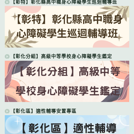
【彰特】彰化縣高中職身心障礙學生巡迴輔導班
【彰化分組】高級中等學校身心障礙學生鑑定
【彰化區】適性輔導安置專區