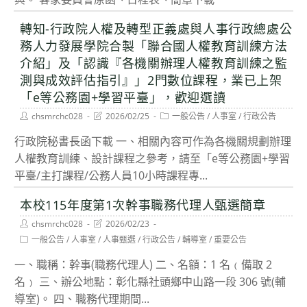
轉知-行政院人權及轉型正義處與人事行政總處公
務人力發展學院合製「聯合國人權教育訓練方法
介紹」及「認識『各機關辦理人權教育訓練之監
測與成效評估指引』」2門數位課程，業已上架
「e等公務園+學習平臺」，歡迎選讀
Post
Post
Post
chsmrchc028
2026/02/25
一般公告
/
人事室
/
行政公告
author:
last
category:
modified:
行政院秘書長函下載 一、相關內容可作為各機關規劃辦理
人權教育訓練、設計課程之參考，請至「e等公務園+學習
平臺/主打課程/公務人員10小時課程專...
本校115年度第1次幹事職務代理人甄選簡章
Post
Post
chsmrchc028
2026/02/23
author:
last
Post
一般公告
/
人事室
/
人事甄選
/
行政公告
/
輔導室
/
重要公告
modified:
category:
一、職稱：幹事(職務代理人) 二、名額：1 名﹙備取 2
名﹚ 三、辦公地點：彰化縣社頭鄉中山路一段 306 號(輔
導室)。 四、職務代理期間...