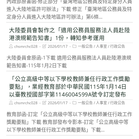
內政部原書函-修正部分「臺灣地區公務員及特定身分人員
進入大陸地區許可辦法」下載 修正「臺灣地區公務員及特
定身分人員進入大陸地區許可辦法」第6條...
大陸委員會製作之「適用公務員服務法人員赴陸
港澳規範告知書」1份，轉知參考運用
Post
Post
Post
chsmrchc028
2026/01/17
一般公告
/
人事室
/
行政公告
author:
last
category:
modified:
大陸委員會原函-1下載 適用公務員服務法人員赴陸港澳規
範告知書-115年1月2日下載
「公立高級中等以下學校教師兼任行政工作獎勵
要點」，業經教育部於中華民國115年1月14日
以臺教授國部字第1146004599A號令訂定發布
Post
Post
Post
chsmrchc028
2026/01/17
一般公告
/
人事室
/
行政公告
author:
last
category:
modified:
教育部函-訂定「公立高級中等以下學校教師兼任行政工作
獎勵要點」下載 教育部發布令影本-訂定「公立高級中等
以下學校教師兼任行政工作獎勵要點」下載...