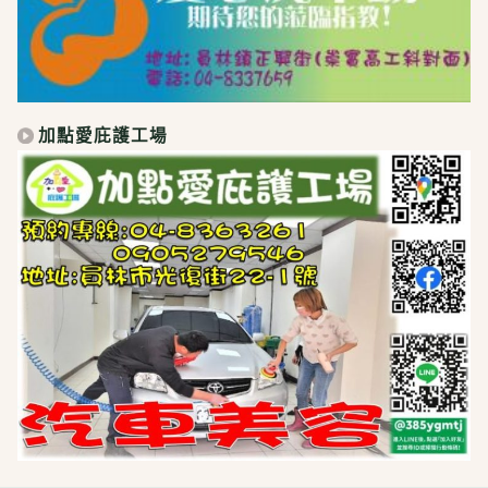
加點愛庇護工場