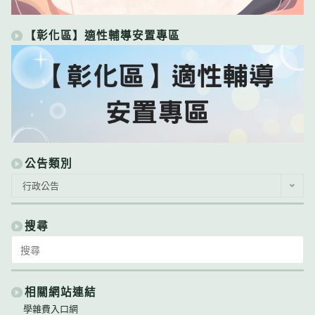
【彰化區】適性輔導安置專區
公告類別
公
行政公告
告
類
別
搜尋
Search
for:
相關網站連結
學雜費入口網