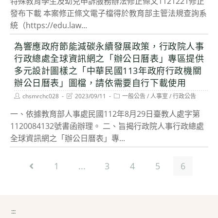
特殊教育學生及幼兒申訴服務辦法修正條文1121221修正
發布下載 本案修正條文電子檔得於教育部主管法規查詢系
統（https://edu.law...
為響應政府節能減碳永續發展政策，行政院人事
行政總處全球資訊網之「辦公日曆表」專區提供
多元設計圖樣之「中華民國113年政府行政機關
辦公日曆表」圖檔，請依需要自行下載使用
Post
Post
Post
chsmrchc028
2023/09/11
一般公告
/
人事室
/
行政公告
author:
last
category:
modified:
一、依據教育部人事處民國112年8月29日臺教人處字第
1120084132號書函辦理。 二、旨揭行政院人事行政總處
全球資訊網之「辦公日曆表」專...
1
...
3
4
5
6
Go to the previous page
:::