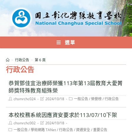
跳
轉
至
主
要
內
選單
容
>
行政公告
>
第 6 頁
行政公告
恭賀鄧佳宜治療師榮獲113年第13屆教育大愛菁
師獎特殊教育組殊榮
Post
Post
Post
chsmrchc024
2024/10/18
一般公告
/
榮譽榜
/
行政公告
author:
last
category:
modified:
本校校務系統因應資安要求於113/07/10下架
Post
Post
chsmrchc002
2024/10/18
author:
last
Post
一般公告
/
學術網路 TANet
/
行政公告
/
資通安全
/
重要公告
modified: