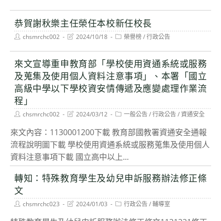
category:
恭賀謝秋樂主任榮任本校新任校長
Post
Post
Post
chsmrchc002
2024/10/18
榮譽榜
/
行政公告
author:
last
category:
modified:
來文宣導重申教育部「學校使用資通系統或服務
及蒐集及使用個人資料注意事項」、本署「國立
高級中學以下學校資安情傳遞及應變處理作業流
程」
Post
Post
Post
chsmrchc002
2024/03/12
一般公告
/
行政公告
/
資通安全
author:
last
category:
modified:
來文內容：1130001200下載 教育部國教署資通安全通報
流程說明圖下載 學校使用資通系統或服務蒐集及使用個人
資料注意事項下載 國立高中以上...
轉知：特殊教育學生及幼兒申訴服務辦法修正條
文
Post
Post
Post
chsmrchc023
2024/01/03
行政公告
/
輔導室
author:
last
category:
modified: