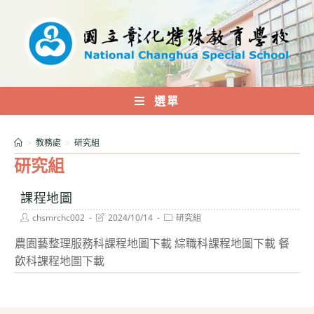
跳
轉
至
主
要
內
選單
容
>
教務處
>
研究組
研究組
課程地圖
Post
Post
Post
chsmrchc002
2024/10/14
研究組
author:
last
category:
modified:
農園藝整理服務科課程地圖下載 綜職科課程地圖下載 餐
飲科課程地圖下載