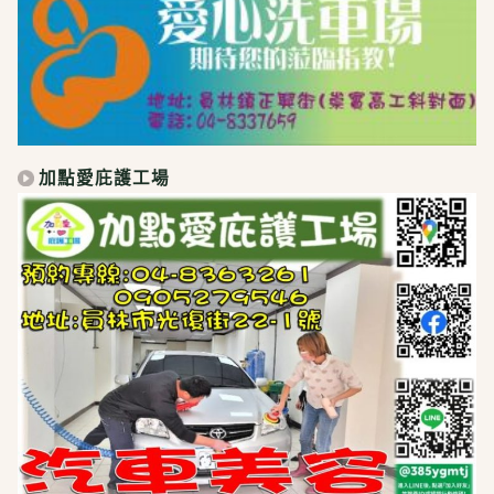
加點愛庇護工場