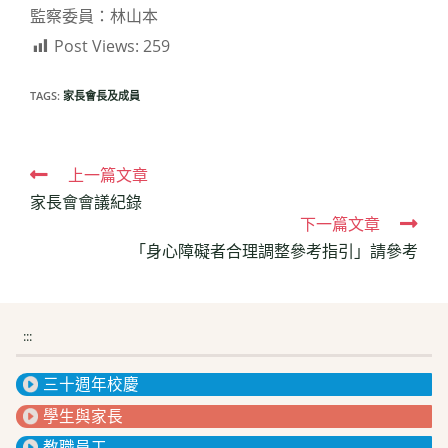
監察委員：林山本
Post Views:
259
TAGS:
家長會長及成員
Read
上一篇文章
家長會會議紀錄
more
下一篇文章
articles
「身心障礙者合理調整參考指引」請參考
:::
三十週年校慶
學生與家長
教職員工