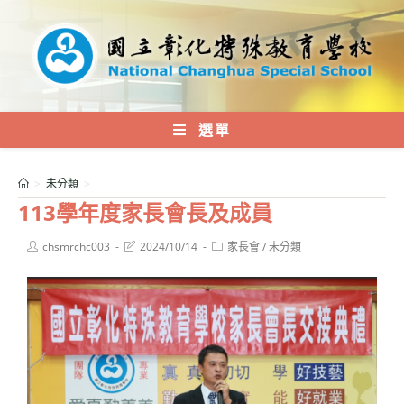
跳
轉
至
主
要
內
選單
容
>
未分類
>
113學年度家長會長及成員
Post
Post
Post
chsmrchc003
2024/10/14
家長會
/
未分類
author:
last
category:
modified: