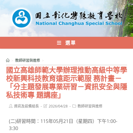
跳
轉
至
主
要
內
選單
容
>
教師研習與進修
>
國立高雄師範大學辦理推動高級中等學
校新興科技教育遠距示範服 務計畫－
「分主題發展專業研習－資訊安全與隱
私技術專 題講座」
Post
Post
Post
資訊及設備組長
2026/04/28
教師研習與進修
author:
last
category:
modified:
(二)研習時間：115年05月21日（星期四）下午1:00-
3:30