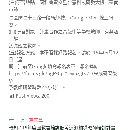
(三)研習地點：國科會資安暨智慧科技研發大樓（臺南
市歸
仁區歸仁十三路一段6號6樓）/Google Meet線上研
習。
(四)研習對象：計畫合作之高級中等學校教師、有興趣
了解
該議題之教師。
(五)報名方式：本研習採網路報名，請於115年05月12
日（星
期二）前至Google填寫報名表單，報名連結：
https://forms.gle/ogF9CpiYDyiuzgLv7（完成研習後
核
予教師研習時數2.5小時）。
Post Views:
200
Read
上一篇文章
轉知-115年度國教署培訓聽障巡迴輔導教師培訓計畫
more