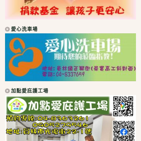
愛心洗車場
加點愛庇護工場