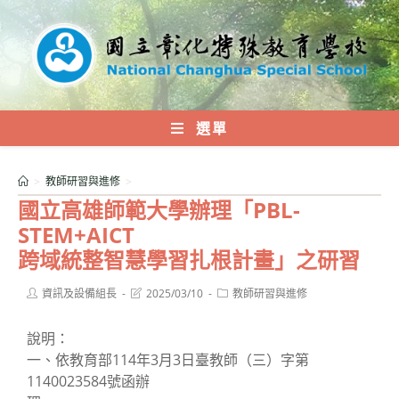
跳
轉
至
主
要
內
選單
容
>
教師研習與進修
>
國立高雄師範大學辦理「PBL-
STEM+AICT
跨域統整智慧學習扎根計畫」之研習
Post
Post
Post
資訊及設備組長
2025/03/10
教師研習與進修
author:
last
category:
modified:
說明：
一、依教育部114年3月3日臺教師（三）字第
1140023584號函辦