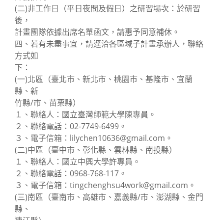
(二)非工作日（平日夜間及假日）之研習場次：於研習
後，
計畫團隊依據出席名單函文，請惠予同意補休。
四、若有未盡事宜，請逕洽各區域子計畫承辦人，聯絡
方式如
下：
(一)北區（臺北市、新北市、桃園市、基隆市、宜蘭
縣、新
竹縣/市、苗栗縣）
１、聯絡人：國立臺灣師範大學陳專員。
２、聯絡電話：02-7749-6499。
３、電子信箱：lilychen10636@gmail.com。
(二)中區（臺中市、彰化縣、雲林縣、南投縣）
１、聯絡人：國立中興大學許專員。
２、聯絡電話：0968-768-117。
３、電子信箱：tingchenghsu4work@gmail.com。
(三)南區（臺南市、高雄市、嘉義縣/市、澎湖縣、金門
縣、