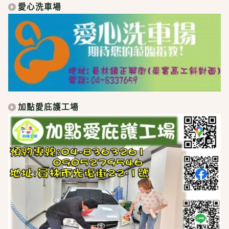
愛心洗車場
加點愛庇護工場