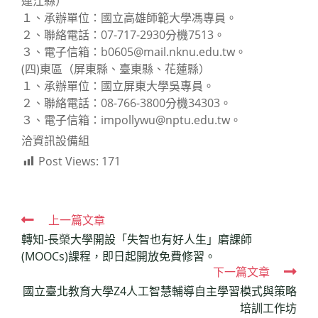
連江縣）
１、承辦單位：國立高雄師範大學馮專員。
２、聯絡電話：07-717-2930分機7513。
３、電子信箱：b0605@mail.nknu.edu.tw。
(四)東區（屏東縣、臺東縣、花蓮縣）
１、承辦單位：國立屏東大學吳專員。
２、聯絡電話：08-766-3800分機34303。
３、電子信箱：impollywu@nptu.edu.tw。
洽資訊設備組
Post Views:
171
Read
上一篇文章
轉知-長榮大學開設「失智也有好人生」磨課師
more
(MOOCs)課程，即日起開放免費修習。
articles
下一篇文章
國立臺北教育大學Z4人工智慧輔導自主學習模式與策略
培訓工作坊