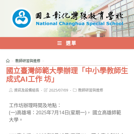
跳
轉
至
主
要
內
選單
容
>
教師研習與進修
>
國立臺灣師範大學辦理「中小學教師生
成式AI工作 坊」
Post
Post
Post
資訊及設備組長
2025/07/09
教師研習與進修
author:
last
category:
modified:
工作坊辦理時間及地點：
(一)高雄場：2025年7月14日(星期一)， 國立高雄師範
大學。