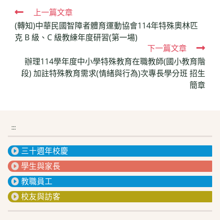
Read
上一篇文章
(轉知)中華民國智障者體育運動協會114年特殊奧林匹
more
克 B 級、C 級教練年度研習(第一場)
articles
下一篇文章
辦理114學年度中小學特殊教育在職教師(國小教育階
段) 加註特殊教育需求(情緒與行為)次專長學分班 招生
簡章
:::
三十週年校慶
學生與家長
教職員工
校友與訪客