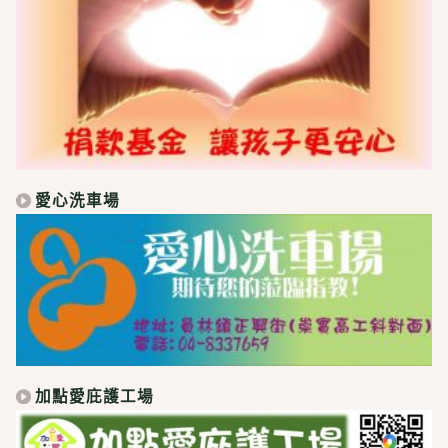
愛心洗車場
加點愛庇護工場