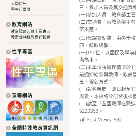
(三)授課講師：國立新營
入學資訊
三、參加人員及其交通費
學生行事曆
(一)參加人員：教育部主
(二)交通費：由教育部主
教育網站
室支應。
教育雲疫起線上看專區
教育部特殊教育通報網
(三)代課鐘點費：由各學
四、錄取總額：
性平專區
(一)150位，以國民及
滿為止。
(二)本單位視辦理情形於1
前通知給參與教師，敬請
五、報名方式：
(一)報名時間：即日起至11
宣導網站
與者，本校將於研習後核
(二)請至「全國教師在職
5220353。
Post Views:
592
全國特殊教育資訊網