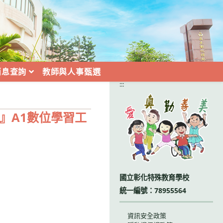
消息查詢
教師與人事甄選
:::
』A1數位學習工
國立彰化特殊教育學校
統一編號：78955564
資訊安全政策