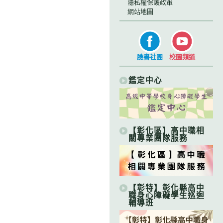
隱私權保護政策
網站地圖
臉書社團
校園頻道
鑑定中心
【彰化區】高中職相
關專業團隊服務
【彰特】彰化縣高中
職身心障礙學生巡迴
輔導班