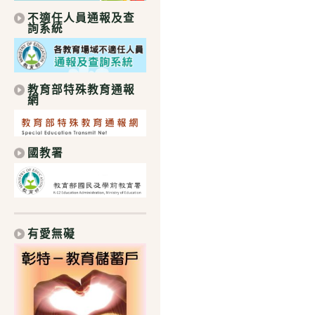
不適任人員通報及查
詢系統
教育部特殊教育通報
網
國教署
有愛無礙