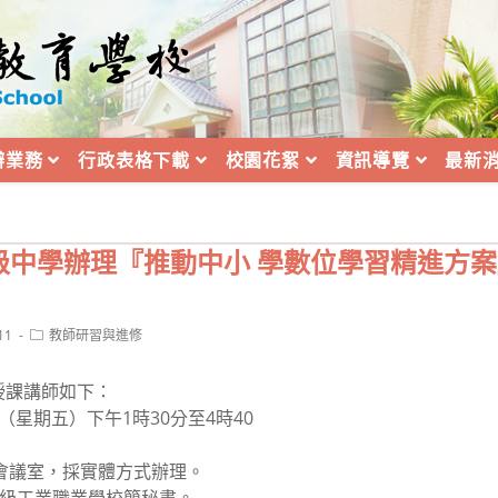
辦業務
行政表格下載
校園花絮
資訊導覽
最新
級中學辦理『推動中小 學數位學習精進方案
Post
11
教師研習與進修
category:
授課講師如下：
1日（星期五）下午1時30分至4時40
樓會議室，採實體方式辦理。