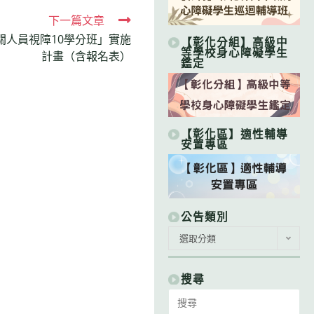
下一篇文章
相關人員視障10學分班」實施
【彰化分組】高級中
等學校身心障礙學生
計畫（含報名表）
鑑定
【彰化區】適性輔導
安置專區
公告類別
公
選取分類
告
類
別
搜尋
Search
for: