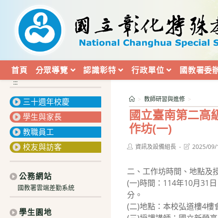
跳
轉
至
主
要
內
首頁
分眾導覽
認識彰特
行政單位
國教署委
容
:::
>
教師研習與進修
>
三十週年校慶
國立臺南第二高
學生與家長
作坊(一)
教職員工
校友與訪客
Post
Post
資訊及設備組長
2025/09/
author:
last
modified:
二、工作坊時間、地點及
公務網站
(一)時間：114年10月3
國教署雲端差勤系統
分。
(二)地點：本校弘道樓4
學生園地