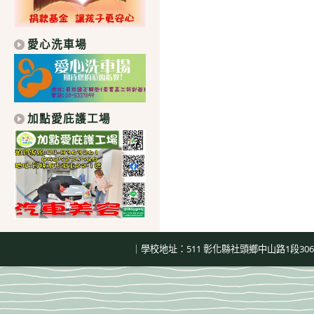
愛心洗車場
加點愛庇護工場
｜學校地址：511 彰化縣社頭鄉中山路1段306號｜總機：04