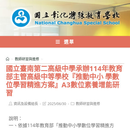
跳
轉
至
主
要
內
選單
容
>
教師研習與進修
>
國立臺南第二高級中學承辦114年教育
部主管高級中等學校『推動中小 學數
位學習精進方案』A3數位素養增能研
習
Post
Post
Post
資訊及設備組長
2025/06/30
教師研習與進修
author:
last
category:
modified:
說明：
一、依據114年教育部「推動中小學數位學習精進方