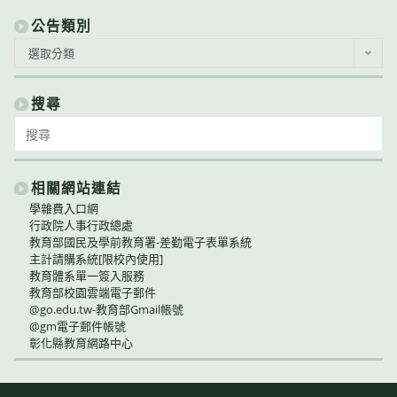
公告類別
公
選取分類
告
類
別
搜尋
Search
for:
相關網站連結
學雜費入口網
行政院人事行政總處
教育部國民及學前教育署-差勤電子表單系統
主計請購系統[限校內使用]
教育體系單一簽入服務
教育部校園雲端電子郵件
@go.edu.tw-教育部Gmail帳號
@gm電子郵件帳號
彰化縣教育網路中心