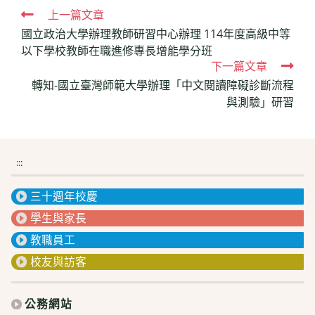
Read
上一篇文章
國立政治大學辦理教師研習中心辦理 114年度高級中等
more
以下學校教師在職進修專長增能學分班
articles
下一篇文章
轉知-國立臺灣師範大學辦理「中文閱讀障礙診斷流程
與測驗」研習
:::
三十週年校慶
學生與家長
教職員工
校友與訪客
公務網站