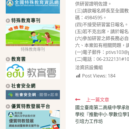
供研習證明佐證。
(三)請欲報名師長至全國
碼：4984595。
特殊教育專刊
(四)不接受研習當日報名。
(五)若不克出席，請於報
(六)參加研習之師長務必
六、本案如有相關問題，
特殊教育專刊
(一)電子郵件：ptivs103@gm
教育雲
(二)電話：06-2322131#1
洽資訊設備組
Post Views:
184
社會安全網
Read
上一篇文章
優質特教發展平台
國立臺南第二高級中學承辦
more
學校『推動中小 學數位學
articles
引培力工作坊