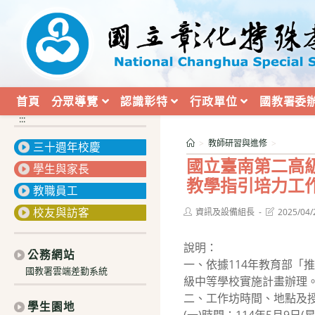
跳
轉
至
主
要
內
首頁
分眾導覽
認識彰特
行政單位
國教署委
容
:::
>
教師研習與進修
>
三十週年校慶
國立臺南第二高級
學生與家長
教學指引培力工
教職員工
校友與訪客
Post
Post
資訊及設備組長
2025/04/
author:
last
modified:
說明：
公務網站
一、依據114年教育部「
國教署雲端差勤系統
級中等學校實施計畫辦理
二、工作坊時間、地點及
學生園地