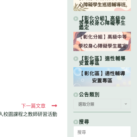
【彰化分組】高級中
等學校身心障礙學生
鑑定
【彰化區】適性輔導
安置專區
公告類別
公
選取分類
下一篇文章
告
類
融入校園課程之教師研習活動
別
搜尋
Search
for: