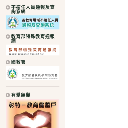
不適任人員通報及查
詢系統
教育部特殊教育通報
網
國教署
有愛無礙