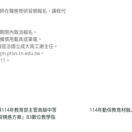
教師在職進修研習網報名，課程代
名期限內取消報名。
自備慣用載具或筆電。
請逕洽國立成大南工謝主任。
.ptivs.tn.edu.tw。
011。
114年教育部主管高級中等
114年動保教育材
習精進方案』B3數位教學指