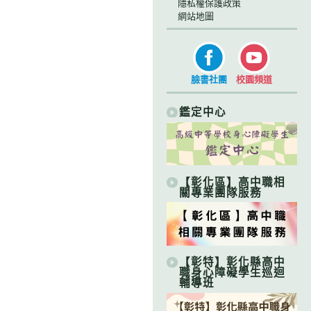
隱私權保護政策
網站地圖
臉書社團
校園頻道
鑑定中心
【彰化區】高中職相
關專業團隊服務
【彰特】彰化縣高中
職身心障礙學生巡迴
輔導班