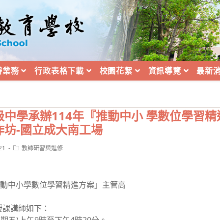
辦業務
行政表格下載
校園花絮
資訊導覽
最新
中學承辦114年『推動中小 學數位學習精
作坊-國立成大南工場
Post
21
教師研習與進修
category:
推動中小學數位學習精進方案」主管高
。
授課講師如下：