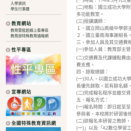
(一)時間：114年5月9日
入學資訊
(二)地點：國立成功大學
學生行事曆
多功能教室。
(三)授課講師：
教育網站
１、國立岡山高級中學郭
教育雲疫起線上看專區
２、國立臺南海事謝組長
教育部特殊教育通報網
三、參加人員及其交通費
(一)參加人員：教育部主
性平專區
(二)交通費及代課鐘點費
費支應。
四、錄取總額：
(一)30人，以國立成功
長優先錄取，若有餘名額
宣導網站
(二)完成報名程序並繳交
五、報名方式：
(一)報名時間：即日起至至1
參與者，本校將於研習後
(二)欲報名本研習之教師
全國特殊教育資訊網
(一)」以及「A2數位學習