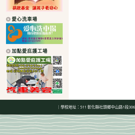
愛心洗車場
加點愛庇護工場
｜學校地址：511 彰化縣社頭鄉中山路1段306號｜總機：04