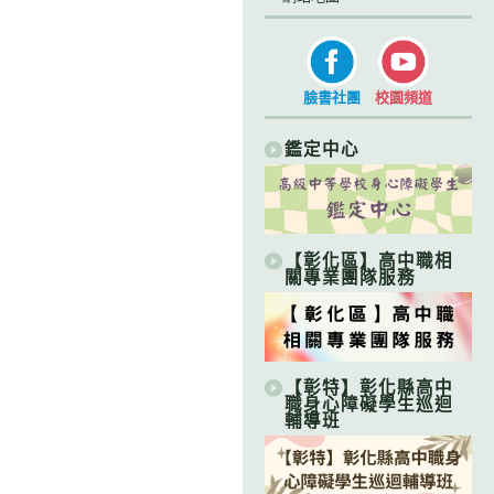
臉書社團
校園頻道
鑑定中心
【彰化區】高中職相
關專業團隊服務
【彰特】彰化縣高中
職身心障礙學生巡迴
輔導班