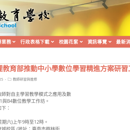
辦業務
行政表格下載
校園花絮
資訊導覽
最新
理教育部推動中小學數位學習精進方案研習
Post
25
教師研習與進修
category:
教師對自主學習教學模式之應用及數
1與B4數位教學工作坊。
如下：
星期六)上午9時至12時。
城校區 (地址：臺南市樹林街