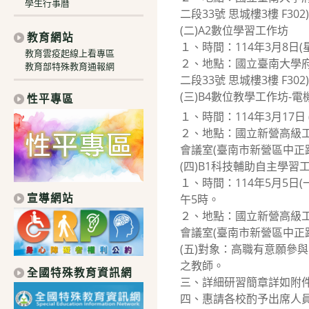
學生行事曆
二段33號 思城樓3樓 F302
(二)A2數位學習工作坊
教育網站
１、時間：114年3月8日(
教育雲疫起線上看專區
２、地點：國立臺南大學府
教育部特殊教育通報網
二段33號 思城樓3樓 F302
(三)B4數位教學工作坊-
性平專區
１、時間：114年3月17日
２、地點：國立新營高級工
會議室(臺南市新營區中正路 
(四)B1科技輔助自主學習
１、時間：114年5月5日(
宣導網站
午5時。
２、地點：國立新營高級工
會議室(臺南市新營區中正路 
(五)對象：高職有意願參
之教師。
全國特殊教育資訊網
三、詳細研習簡章詳如附
四、惠請各校酌予出席人員