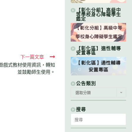
【彰化分組】高級中
等學校身心障礙學生
鑑定
【彰化區】適性輔導
安置專區
下一篇文章
遊戲式教材使用資訊，轉知
並鼓勵師生使用。
公告類別
公
選取分類
告
類
別
搜尋
Search
for: