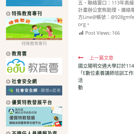
五、聯絡窗口：113年高
計畫辦公室熊助理，連絡電話：
特殊教育專刊
方Line@帳號：@928gmfea
org。
Post Views:
166
特殊教育專刊
教育雲
Read
上一篇文章
國立陽明交通大學訂於114
more
「E數位素養講師培訓工
articles
活
社會安全網
動
優質特教發展平台
不適任人員通報及查