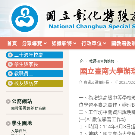
跳
轉
至
主
要
內
首頁
分眾導覽
認識彰特
行政單位
國教署委
:::
容
三十週年校慶
>
教師研習與進修
>
學生與家長
國立臺南大學辦
教職員工
Post
Post
校友與訪客
資訊及設備組長
2025/02/
author:
last
modified:
一、為增進高級中等學校
公務網站
位學習平臺之實作，辦理B
國教署雲端差勤系統
二、工作坊相關資訊說明
(一)A1數位學習工作坊
學生園地
１、時間：114年3月8日(
入學資訊
２、地點：國立臺南大學府